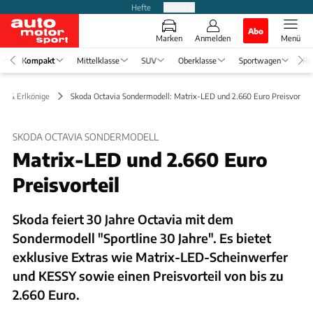
Hefte
Produkte
Abo
Marken
Anmelden
Menü
Kompakt
Mittelklasse
SUV
Oberklasse
Sportwagen
Re
en & Erlkönige
Skoda Octavia Sondermodell: Matrix-LED und 2.660 Euro Preisvorteil
SKODA OCTAVIA SONDERMODELL
Matrix-LED und 2.660 Euro
Preisvorteil
Skoda feiert 30 Jahre Octavia mit dem
Sondermodell "Sportline 30 Jahre". Es bietet
exklusive Extras wie Matrix-LED-Scheinwerfer
und KESSY sowie einen Preisvorteil von bis zu
2.660 Euro.