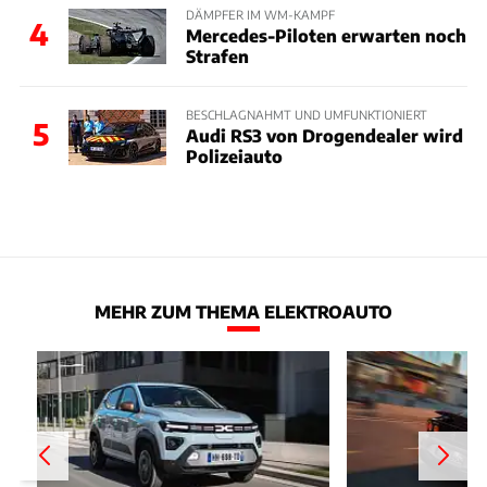
DÄMPFER IM WM-KAMPF
4
Mercedes-Piloten erwarten noch
Strafen
BESCHLAGNAHMT UND UMFUNKTIONIERT
5
Audi RS3 von Drogendealer wird
Polizeiauto
MEHR ZUM THEMA ELEKTROAUTO