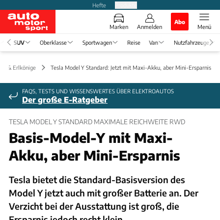
Hefte
Produkte
Abo
Marken
Anmelden
Menü
SUV
Oberklasse
Sportwagen
Reise
Van
Nutzfahrzeuge
en & Erlkönige
Tesla Model Y Standard: Jetzt mit Maxi-Akku, aber Mini-Ersparnis
FAQS, TESTS UND WISSENSWERTES ÜBER ELEKTROAUTOS
Der große E-Ratgeber
TESLA MODEL Y STANDARD MAXIMALE REICHWEITE RWD
Basis-Model-Y mit Maxi-
Akku, aber Mini-Ersparnis
Tesla bietet die Standard-Basisversion des
Model Y jetzt auch mit großer Batterie an. Der
Verzicht bei der Ausstattung ist groß, die
Ersparnis jedoch recht klein.