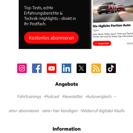
Top-Tests, echte
Erfahrungsberichte &
Technik-Highlights – direkt in
Ihr Postfach.
Kostenlos abonnieren
Angebote
Fahrtrainings
Podcast
Newsletter
Autovergleich
ams+ abonnieren
ams+ hier kündigen
Widerruf digitaler Käufe
Information