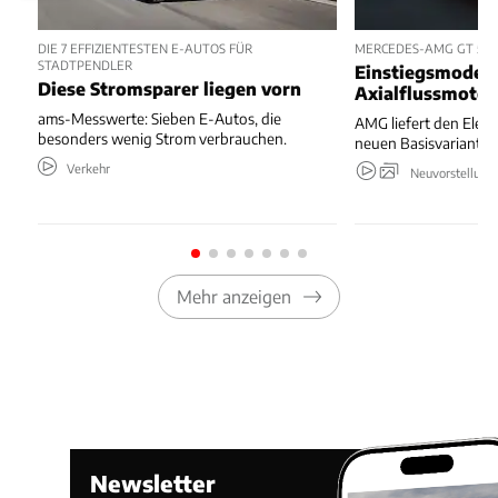
DIE 7 EFFIZIENTESTEN E-AUTOS FÜR
MERCEDES-AMG GT 53 
STADTPENDLER
Einstiegsmodell
Diese Stromsparer liegen vorn
Axialflussmoto
ams-Messwerte: Sieben E-Autos, die
AMG liefert den Elekt
besonders wenig Strom verbrauchen.
neuen Basisvariante.
Verkehr
Neuvorstellung
Mehr anzeigen
Newsletter