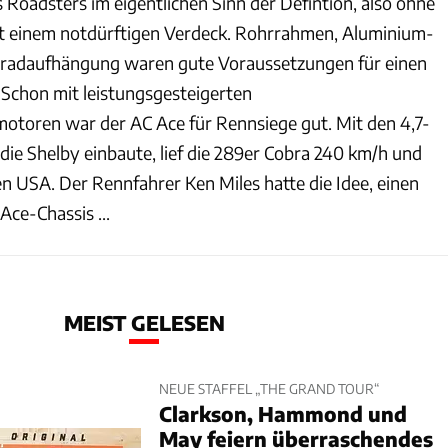
s Roadsters im eigentlichen Sinn der Defintion, also ohne
it einem notdürftigen Verdeck. Rohrrahmen, Aluminium-
elradaufhängung waren gute Voraussetzungen für einen
Schon mit leistungsgesteigerten
otoren war der AC Ace für Rennsiege gut. Mit den 4,7-
die Shelby einbaute, lief die 289er Cobra 240 km/h und
 USA. Der Rennfahrer Ken Miles hatte die Idee, einen
Ace-Chassis ...
MEIST GELESEN
NEUE STAFFEL „THE GRAND TOUR“
Clarkson, Hammond und
May feiern überraschendes