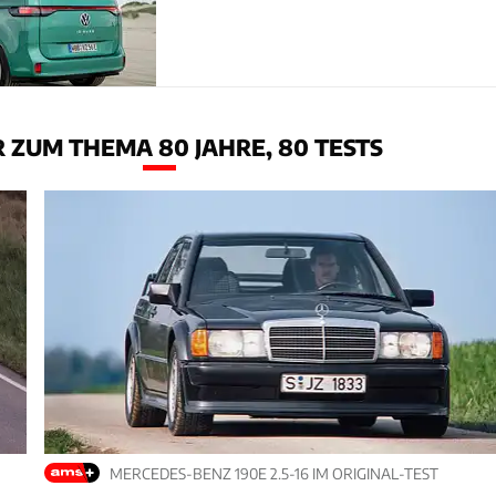
 ZUM THEMA 80 JAHRE, 80 TESTS
MERCEDES-BENZ 190E 2.5-16 IM ORIGINAL-TEST