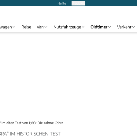
Hefte
Produkte
twagen
Reise
Van
Nutzfahrzeuge
Oldtimer
Verkehr
 im alten Test von 1983: Die zahme Cobra
BRA“ IM HISTORISCHEN TEST