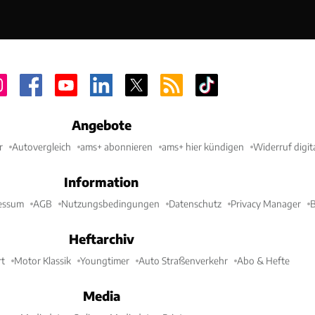
Angebote
r
Autovergleich
ams+ abonnieren
ams+ hier kündigen
Widerruf digit
Information
essum
AGB
Nutzungsbedingungen
Datenschutz
Privacy Manager
B
Heftarchiv
t
Motor Klassik
Youngtimer
Auto Straßenverkehr
Abo & Hefte
Media