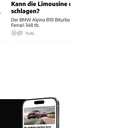
Kann die Limousine den Sportwagen
schlagen?
o
Der BMW Alpina B10 Biturbo trifft 1990 im Duell auf den
Ferrari 348 tb.
Tests