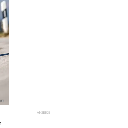
ann
ANZEIGE
n