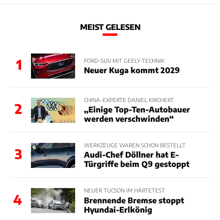
MEIST GELESEN
1
FORD-SUV MIT GEELY-TECHNIK
Neuer Kuga kommt 2029
CHINA-EXPERTE DANIEL KIRCHERT
2
„Einige Top-Ten-Autobauer
werden verschwinden“
WERKZEUGE WAREN SCHON BESTELLT
3
Audi-Chef Döllner hat E-
Türgriffe beim Q9 gestoppt
NEUER TUCSON IM HÄRTETEST
4
Brennende Bremse stoppt
Hyundai-Erlkönig