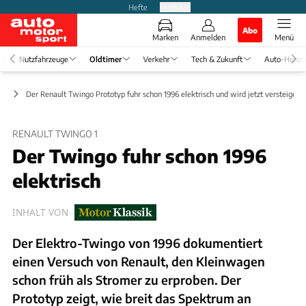
Hefte
Produkte
Abo
Marken
Anmelden
Menü
Nutzfahrzeuge
Oldtimer
Verkehr
Tech & Zukunft
Auto-Horos
ts
Der Renault Twingo Prototyp fuhr schon 1996 elektrisch und wird jetzt versteigert
RENAULT TWINGO 1
Der Twingo fuhr schon 1996
elektrisch
INHALT VON
Der Elektro-Twingo von 1996 dokumentiert
einen Versuch von Renault, den Kleinwagen
schon früh als Stromer zu erproben. Der
Prototyp zeigt, wie breit das Spektrum an