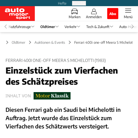
Hefte
Produkte
Abo
Marken
Anmelden
Menü
Nutzfahrzeuge
Oldtimer
Verkehr
Tech & Zukunft
Auto-Horos
Oldtimer
Auktionen & Events
Ferrari 400i one-off Meera S Michelotti (
FERRARI 400I ONE-OFF MEERA S MICHELOTTI (1983)
Einzelstück zum Vierfachen
des Schätzpreises
INHALT VON
Diesen Ferrari gab ein Saudi bei Michelotti in
Auftrag. Jetzt wurde das Einzelstück zum
Vierfachen des Schätzwerts versteigert.