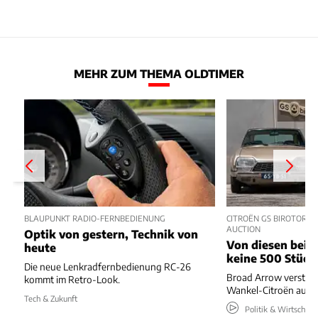
MEHR ZUM THEMA OLDTIMER
BLAUPUNKT RADIO-FERNBEDIENUNG
CITROËN GS BIROTOR U
AUCTION
Optik von gestern, Technik von
Von diesen beide
heute
keine 500 Stück
Die neue Lenkradfernbedienung RC-26
Broad Arrow versteig
kommt im Retro-Look.
Wankel-Citroën aus 
Tech & Zukunft
Politik & Wirtschaft