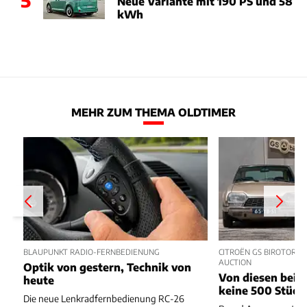
Neue Variante mit 190 PS und 58
kWh
MEHR ZUM THEMA OLDTIMER
BLAUPUNKT RADIO-FERNBEDIENUNG
CITROËN GS BIROTOR U
AUCTION
Optik von gestern, Technik von
Von diesen beide
heute
keine 500 Stück
Die neue Lenkradfernbedienung RC-26