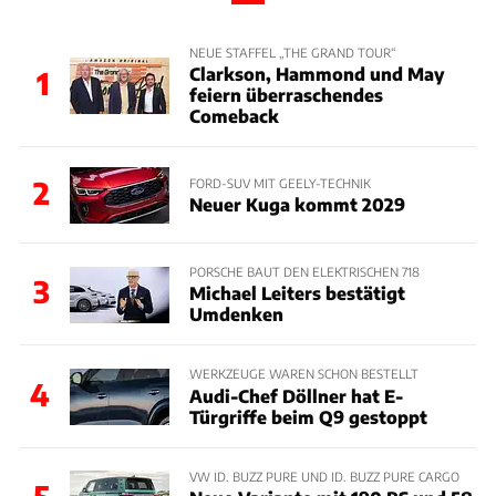
NEUE STAFFEL „THE GRAND TOUR“
Clarkson, Hammond und May
1
feiern überraschendes
Comeback
2
FORD-SUV MIT GEELY-TECHNIK
Neuer Kuga kommt 2029
PORSCHE BAUT DEN ELEKTRISCHEN 718
3
Michael Leiters bestätigt
Umdenken
WERKZEUGE WAREN SCHON BESTELLT
4
Audi-Chef Döllner hat E-
Türgriffe beim Q9 gestoppt
VW ID. BUZZ PURE UND ID. BUZZ PURE CARGO
5