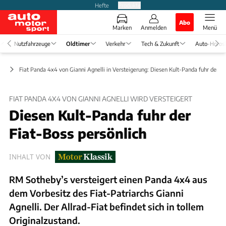
Hefte
Produkte
Abo
Marken
Anmelden
Menü
Nutzfahrzeuge
Oldtimer
Verkehr
Tech & Zukunft
Auto-Horos
ts
Fiat Panda 4x4 von Gianni Agnelli in Versteigerung: Diesen Kult-Panda fuhr der Fi
FIAT PANDA 4X4 VON GIANNI AGNELLI WIRD VERSTEIGERT
Diesen Kult-Panda fuhr der
Fiat-Boss persönlich
INHALT VON
RM Sotheby’s versteigert einen Panda 4x4 aus
dem Vorbesitz des Fiat-Patriarchs Gianni
Agnelli. Der Allrad-Fiat befindet sich in tollem
Originalzustand.