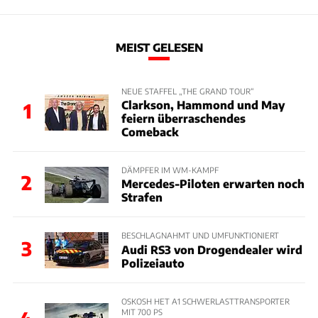
MEIST GELESEN
NEUE STAFFEL „THE GRAND TOUR“
Clarkson, Hammond und May
1
feiern überraschendes
Comeback
DÄMPFER IM WM-KAMPF
2
Mercedes-Piloten erwarten noch
Strafen
BESCHLAGNAHMT UND UMFUNKTIONIERT
3
Audi RS3 von Drogendealer wird
Polizeiauto
OSKOSH HET A1 SCHWERLASTTRANSPORTER
MIT 700 PS