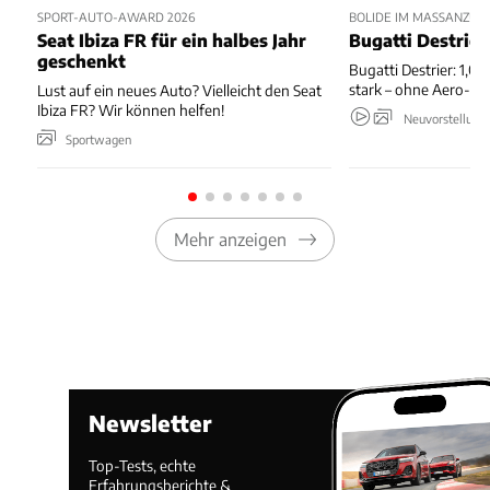
SPORT-AUTO-AWARD 2026
BOLIDE IM MASSANZUG
Seat Ibiza FR für ein halbes Jahr
Bugatti Destrier
geschenkt
Bugatti Destrier: 1,0
stark – ohne Aero-An
Lust auf ein neues Auto? Vielleicht den Seat
Ibiza FR? Wir können helfen!
Neuvorstellung
Sportwagen
Mehr anzeigen
Newsletter
Top-Tests, echte
Erfahrungsberichte &