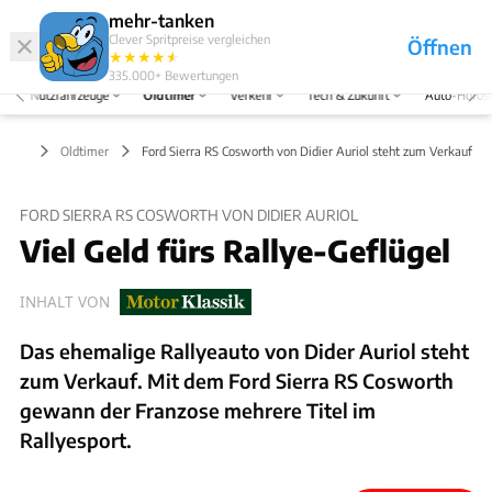
Hefte
Produkte
mehr-tanken
Clever Spritpreise vergleichen
Öffnen
Abo
★
★
★
★
★
★
Marken
Anmelden
Menü
335.000+
Bewertungen
Nutzfahrzeuge
Oldtimer
Verkehr
Tech & Zukunft
Auto-Horos
Oldtimer
Ford Sierra RS Cosworth von Didier Auriol steht zum Verkauf
FORD SIERRA RS COSWORTH VON DIDIER AURIOL
Viel Geld fürs Rallye-Geflügel
INHALT VON
Das ehemalige Rallyeauto von Dider Auriol steht
zum Verkauf. Mit dem Ford Sierra RS Cosworth
gewann der Franzose mehrere Titel im
Rallyesport.