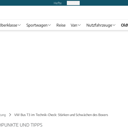
Hefte
Produkte
Oberklasse
Sportwagen
Reise
Van
Nutzfahrzeuge
Old
tung
VW Bus T3 im Technik-Check: Stärken und Schwächen des Boxers
HPUNKTE UND TIPPS