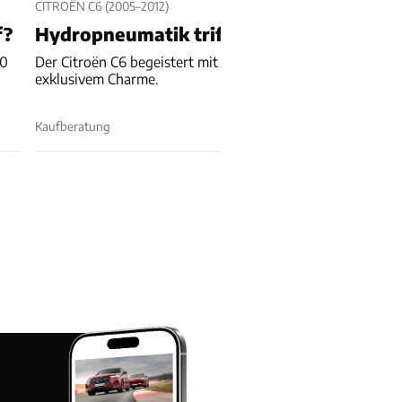
CITROËN C6 (2005–2012)
f?
Hydropneumatik trifft auf Exklusivität
00
Der Citroën C6 begeistert mit Hydropneumatik und
exklusivem Charme.
Kaufberatung