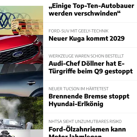
„Einige Top-Ten-Autobauer
werden verschwinden“
FORD-SUV MIT GEELY-TECHNIK
Neuer Kuga kommt 2029
WERKZEUGE WAREN SCHON BESTELLT
Audi-Chef Döllner hat E-
Türgriffe beim Q9 gestoppt
NEUER TUCSON IM HÄRTETEST
Brennende Bremse stoppt
Hyundai-Erlkönig
NHTSA SIEHT UNZUMUTBARES RISIKO
Ford-Ölzahnriemen kann
Motor lahmlegen