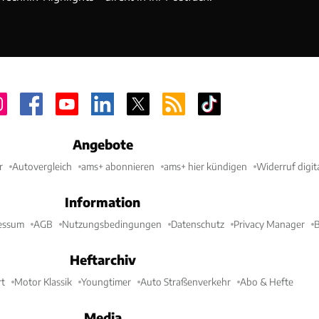
Angebote
r
Autovergleich
ams+ abonnieren
ams+ hier kündigen
Widerruf digit
Information
essum
AGB
Nutzungsbedingungen
Datenschutz
Privacy Manager
B
Heftarchiv
t
Motor Klassik
Youngtimer
Auto Straßenverkehr
Abo & Hefte
Media