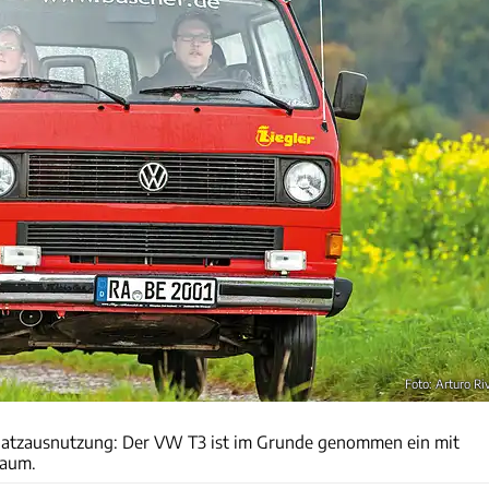
Foto: Arturo Ri
Arturo Rivas
Platzausnutzung: Der VW T3 ist im Grunde genommen ein mit
Raum.
Arturo Rivas