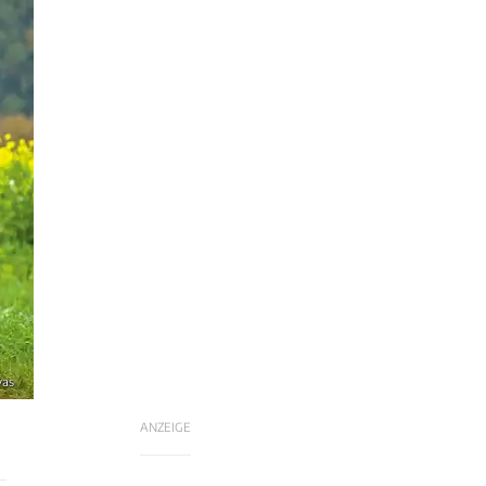
vas
ANZEIGE