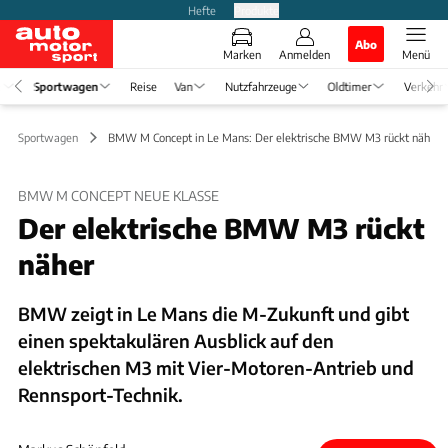
Hefte
Produkte
Abo
Marken
Anmelden
Menü
e
Sportwagen
Reise
Van
Nutzfahrzeuge
Oldtimer
Verkehr
Sportwagen
BMW M Concept in Le Mans: Der elektrische BMW M3 rückt näher
BMW M CONCEPT NEUE KLASSE
Der elektrische BMW M3 rückt
näher
BMW zeigt in Le Mans die M-Zukunft und gibt
einen spektakulären Ausblick auf den
elektrischen M3 mit Vier-Motoren-Antrieb und
Rennsport-Technik.