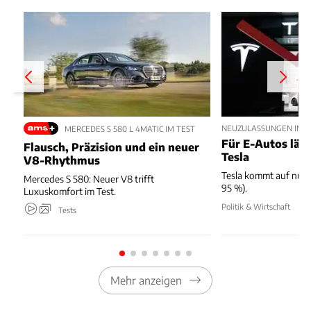
NEUZULASSUNGEN IM JU
MERCEDES S 580 L 4MATIC IM TEST
Für E-Autos läuft
Flausch, Präzision und ein neuer
Tesla
V8-Rhythmus
Tesla kommt auf nur 
Mercedes S 580: Neuer V8 trifft
95 %).
Luxuskomfort im Test.
Politik & Wirtschaft
Tests
Mehr anzeigen