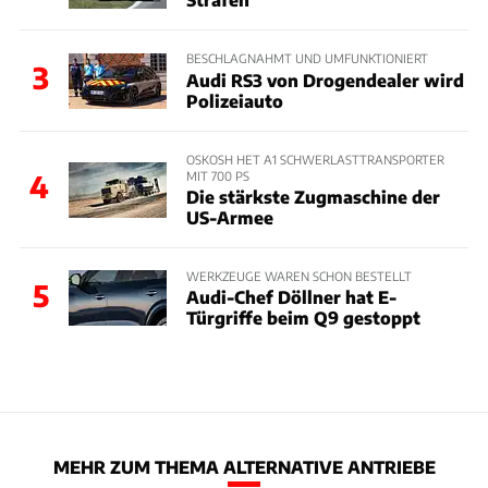
BESCHLAGNAHMT UND UMFUNKTIONIERT
3
Audi RS3 von Drogendealer wird
Polizeiauto
OSKOSH HET A1 SCHWERLASTTRANSPORTER
MIT 700 PS
4
Die stärkste Zugmaschine der
US-Armee
WERKZEUGE WAREN SCHON BESTELLT
5
Audi-Chef Döllner hat E-
Türgriffe beim Q9 gestoppt
MEHR ZUM THEMA ALTERNATIVE ANTRIEBE