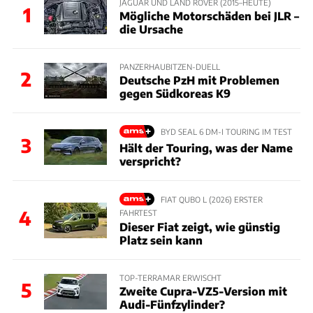
JAGUAR UND LAND ROVER (2015–HEUTE)
1
Mögliche Motorschäden bei JLR –
die Ursache
PANZERHAUBITZEN-DUELL
2
Deutsche PzH mit Problemen
gegen Südkoreas K9
BYD SEAL 6 DM-I TOURING IM TEST
3
Hält der Touring, was der Name
verspricht?
FIAT QUBO L (2026) ERSTER
4
FAHRTEST
Dieser Fiat zeigt, wie günstig
Platz sein kann
TOP-TERRAMAR ERWISCHT
5
Zweite Cupra-VZ5-Version mit
Audi-Fünfzylinder?