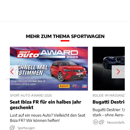
MEHR ZUM THEMA SPORTWAGEN
SPORT-AUTO-AWARD 2026
BOLIDE IM MASSANZUG
Seat Ibiza FR für ein halbes Jahr
Bugatti Destrier
geschenkt
Bugatti Destrier: 1,0
stark – ohne Aero-An
Lust auf ein neues Auto? Vielleicht den Seat
Ibiza FR? Wir können helfen!
Neuvorstellung
Sportwagen