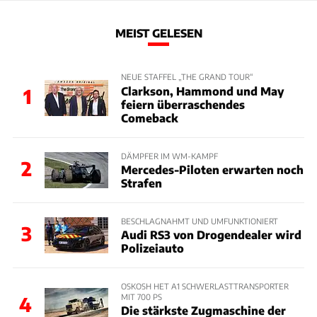
MEIST GELESEN
NEUE STAFFEL „THE GRAND TOUR“
Clarkson, Hammond und May
1
feiern überraschendes
Comeback
DÄMPFER IM WM-KAMPF
2
Mercedes-Piloten erwarten noch
Strafen
BESCHLAGNAHMT UND UMFUNKTIONIERT
3
Audi RS3 von Drogendealer wird
Polizeiauto
OSKOSH HET A1 SCHWERLASTTRANSPORTER
MIT 700 PS
4
Die stärkste Zugmaschine der