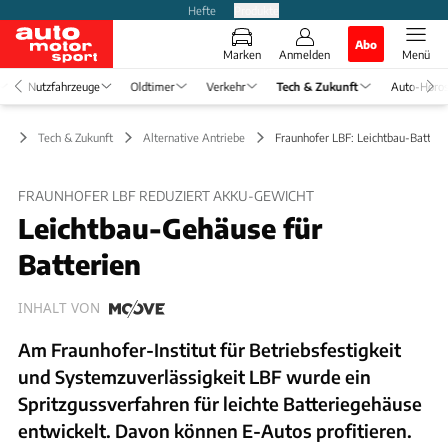
Hefte
Produkte
Abo
Marken
Anmelden
Menü
Nutzfahrzeuge
Oldtimer
Verkehr
Tech & Zukunft
Auto-Horo
Tech & Zukunft
Alternative Antriebe
Fraunhofer LBF: Leichtbau-Batter
FRAUNHOFER LBF REDUZIERT AKKU-GEWICHT
Leichtbau-Gehäuse für
Batterien
INHALT VON
Am Fraunhofer-Institut für Betriebsfestigkeit
und Systemzuverlässigkeit LBF wurde ein
Spritzgussverfahren für leichte Batteriegehäuse
entwickelt. Davon können E-Autos profitieren.