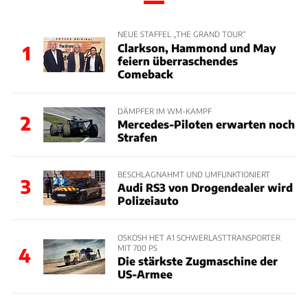
NEUE STAFFEL „THE GRAND TOUR“
Clarkson, Hammond und May
1
feiern überraschendes
Comeback
DÄMPFER IM WM-KAMPF
2
Mercedes-Piloten erwarten noch
Strafen
BESCHLAGNAHMT UND UMFUNKTIONIERT
3
Audi RS3 von Drogendealer wird
Polizeiauto
OSKOSH HET A1 SCHWERLASTTRANSPORTER
MIT 700 PS
4
Die stärkste Zugmaschine der
US-Armee