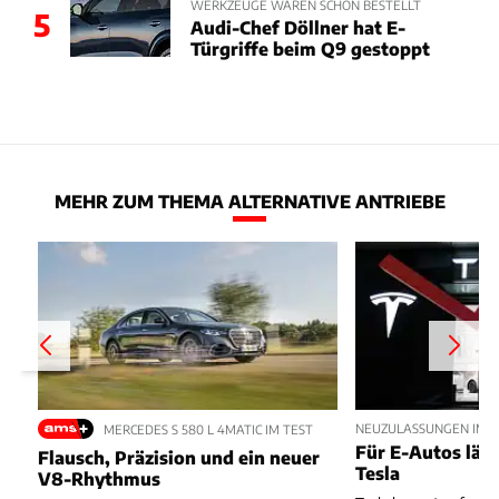
WERKZEUGE WAREN SCHON BESTELLT
5
Audi-Chef Döllner hat E-
Türgriffe beim Q9 gestoppt
MEHR ZUM THEMA ALTERNATIVE ANTRIEBE
NEUZULASSUNGEN IM JU
MERCEDES S 580 L 4MATIC IM TEST
Für E-Autos läuft
Flausch, Präzision und ein neuer
Tesla
V8-Rhythmus