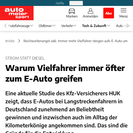
Hefte
Produkte
Abo
Marken
Anmelden
Menü
Nutzfahrzeuge
Oldtimer
Verkehr
Tech & Zukunft
Auto-Horo
e Antriebe
Reichweitenangst adé: Immer mehr Vielfahrer steigen aufs E-Auto um
STROM STATT DIESEL
Warum Vielfahrer immer öfter
zum E-Auto greifen
Eine aktuelle Studie des Kfz-Versicherers HUK
zeigt, dass E-Autos bei Langstreckenfahrern in
Deutschland zunehmend an Beliebtheit
gewinnen und inzwischen auch im Alltag der
Kilometerkönige angekommen sind. Das sind die