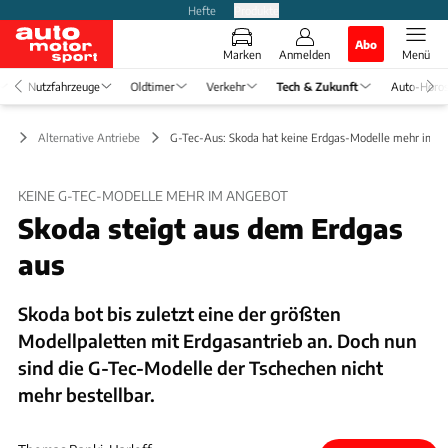
Hefte
Produkte
Abo
Marken
Anmelden
Menü
Nutzfahrzeuge
Oldtimer
Verkehr
Tech & Zukunft
Auto-Horo
ft
Alternative Antriebe
G-Tec-Aus: Skoda hat keine Erdgas-Modelle mehr im A
KEINE G-TEC-MODELLE MEHR IM ANGEBOT
Skoda steigt aus dem Erdgas
aus
Skoda bot bis zuletzt eine der größten
Modellpaletten mit Erdgasantrieb an. Doch nun
sind die G-Tec-Modelle der Tschechen nicht
mehr bestellbar.