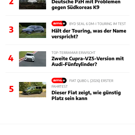
2
Deutsche PzH mit Problemen
gegen Südkoreas K9
BYD SEAL 6 DM-I TOURING IM TEST
3
Hält der Touring, was der Name
verspricht?
TOP-TERRAMAR ERWISCHT
4
Zweite Cupra-VZ5-Version mit
Audi-Fünfzylinder?
FIAT QUBO L (2026) ERSTER
5
FAHRTEST
Dieser Fiat zeigt, wie günstig
Platz sein kann