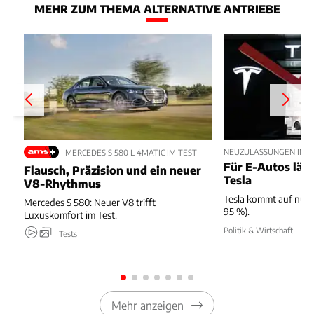
MEHR ZUM THEMA ALTERNATIVE ANTRIEBE
NEUZULASSUNGEN IM JU
MERCEDES S 580 L 4MATIC IM TEST
Für E-Autos läuft
Flausch, Präzision und ein neuer
Tesla
V8-Rhythmus
Tesla kommt auf nur 
Mercedes S 580: Neuer V8 trifft
95 %).
Luxuskomfort im Test.
Politik & Wirtschaft
Tests
Mehr anzeigen