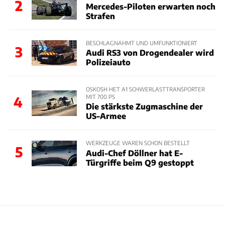
2
Mercedes-Piloten erwarten noch
Strafen
BESCHLAGNAHMT UND UMFUNKTIONIERT
3
Audi RS3 von Drogendealer wird
Polizeiauto
OSKOSH HET A1 SCHWERLASTTRANSPORTER
MIT 700 PS
4
Die stärkste Zugmaschine der
US-Armee
WERKZEUGE WAREN SCHON BESTELLT
5
Audi-Chef Döllner hat E-
Türgriffe beim Q9 gestoppt