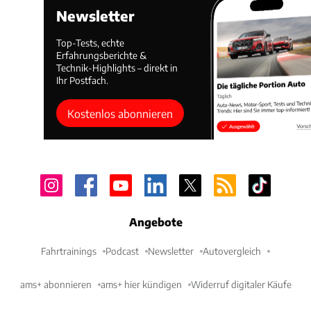
Newsletter
Top-Tests, echte
Erfahrungsberichte &
Technik-Highlights – direkt in
Ihr Postfach.
Kostenlos abonnieren
Angebote
Fahrtrainings
Podcast
Newsletter
Autovergleich
ams+ abonnieren
ams+ hier kündigen
Widerruf digitaler Käufe