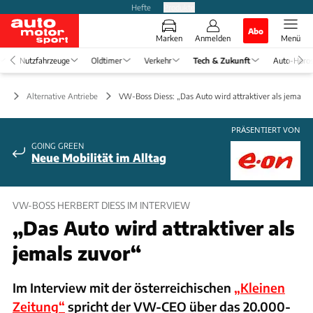
Hefte
Produkte
Abo
Marken
Anmelden
Menü
Nutzfahrzeuge
Oldtimer
Verkehr
Tech & Zukunft
Auto-Horo
ft
Alternative Antriebe
VW-Boss Diess: „Das Auto wird attraktiver als jemals 
PRÄSENTIERT VON
GOING GREEN
Neue Mobilität im Alltag
VW-BOSS HERBERT DIESS IM INTERVIEW
„Das Auto wird attraktiver als
jemals zuvor“
Im Interview mit der österreichischen
„Kleinen
Zeitung“
spricht der VW-CEO über das 20.000-