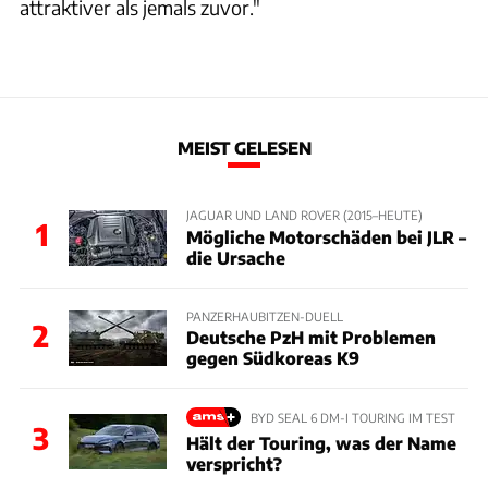
attraktiver als jemals zuvor."
MEIST GELESEN
JAGUAR UND LAND ROVER (2015–HEUTE)
1
Mögliche Motorschäden bei JLR –
die Ursache
PANZERHAUBITZEN-DUELL
2
Deutsche PzH mit Problemen
gegen Südkoreas K9
BYD SEAL 6 DM-I TOURING IM TEST
3
Hält der Touring, was der Name
verspricht?