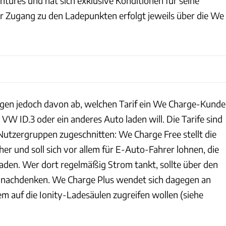
Ventures und hat sich exklusive Konditionen für seine
r Zugang zu den Ladepunkten erfolgt jeweils über die We
gen jedoch davon ab, welchen Tarif ein We Charge-Kunde
 VW ID.3 oder ein anderes Auto laden will. Die Tarife sind
 Nutzergruppen zugeschnitten: We Charge Free stellt die
r und soll sich vor allem für E-Auto-Fahrer lohnen, die
 laden. Wer dort regelmäßig Strom tankt, sollte über den
f nachdenken. We Charge Plus wendet sich dagegen an
llem auf die Ionity-Ladesäulen zugreifen wollen (siehe
Volkswagen AG