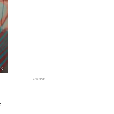
 AG
ANZEIGE
t