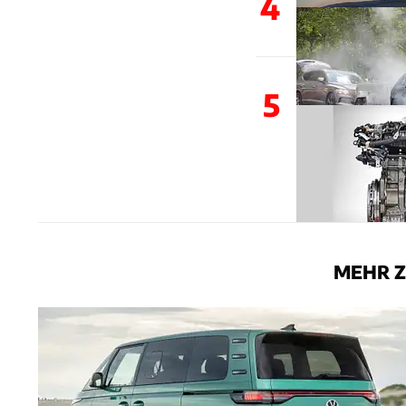
4
5
MEHR Z