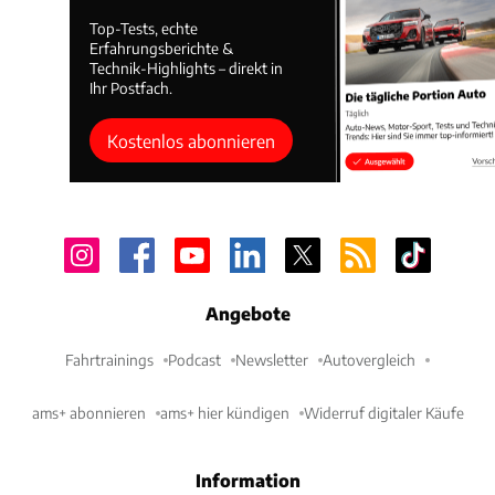
Top-Tests, echte
Erfahrungsberichte &
Technik-Highlights – direkt in
Ihr Postfach.
Kostenlos abonnieren
Angebote
Fahrtrainings
Podcast
Newsletter
Autovergleich
ams+ abonnieren
ams+ hier kündigen
Widerruf digitaler Käufe
Information