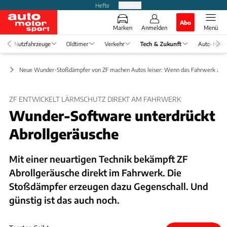
Hefte
Produkte
Abo
Marken
Anmelden
Menü
Nutzfahrzeuge
Oldtimer
Verkehr
Tech & Zukunft
Auto-Horo
rt
Neue Wunder-Stoßdämpfer von ZF machen Autos leiser: Wenn das Fahrwerk zum
ZF ENTWICKELT LÄRMSCHUTZ DIREKT AM FAHRWERK
Wunder-Software unterdrückt
Abrollgeräusche
Mit einer neuartigen Technik bekämpft ZF
Abrollgeräusche direkt im Fahrwerk. Die
Stoßdämpfer erzeugen dazu Gegenschall. Und
günstig ist das auch noch.