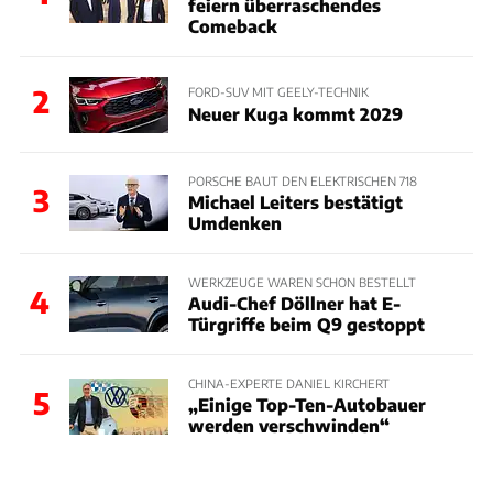
feiern überraschendes
Comeback
2
FORD-SUV MIT GEELY-TECHNIK
Neuer Kuga kommt 2029
PORSCHE BAUT DEN ELEKTRISCHEN 718
3
Michael Leiters bestätigt
Umdenken
WERKZEUGE WAREN SCHON BESTELLT
4
Audi-Chef Döllner hat E-
Türgriffe beim Q9 gestoppt
CHINA-EXPERTE DANIEL KIRCHERT
5
„Einige Top-Ten-Autobauer
werden verschwinden“