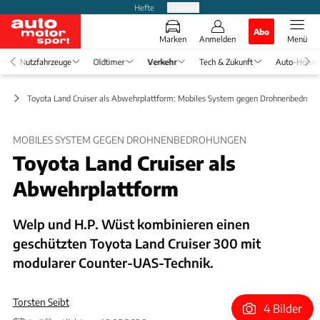
Hefte
Produkte
Abo
Marken
Anmelden
Menü
Nutzfahrzeuge
Oldtimer
Verkehr
Tech & Zukunft
Auto-Horos
it
Toyota Land Cruiser als Abwehrplattform: Mobiles System gegen Drohnenbedroh
MOBILES SYSTEM GEGEN DROHNENBEDROHUNGEN
Toyota Land Cruiser als
Abwehrplattform
Welp und H.P. Wüst kombinieren einen
geschützten Toyota Land Cruiser 300 mit
modularer Counter-UAS-Technik.
Torsten Seibt
4 Bilder