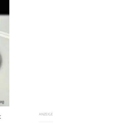
ung
ANZEIGE
t