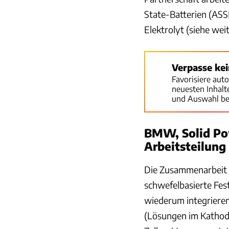
State-Batterien (ASSB
Elektrolyt (siehe wei
Verpasse ke
Favorisiere aut
neuesten Inhal
und Auswahl be
BMW, Solid Po
Arbeitsteilung
Die Zusammenarbeit b
schwefelbasierte Fes
wiederum integrieren
(Lösungen im Kathode