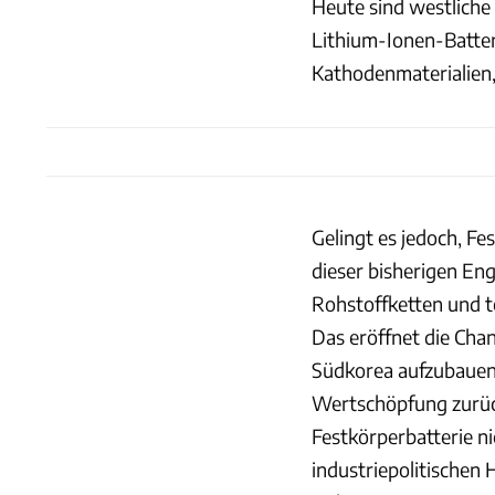
Heute sind westliche 
Lithium-Ionen-Batteri
Kathodenmaterialien, 
Gelingt es jedoch, Fe
dieser bisherigen En
Rohstoffketten und te
Das eröffnet die Cha
Südkorea aufzubauen 
Wertschöpfung zurück
Festkörperbatterie n
industriepolitischen 