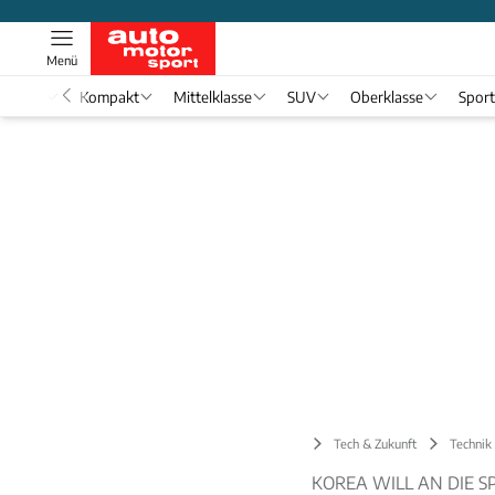
Menü
nwagen
Kompakt
Mittelklasse
SUV
Oberklasse
Spor
Tech & Zukunft
Technik 
KOREA WILL AN DIE S