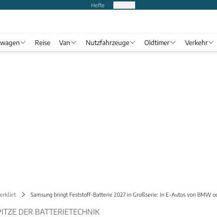
Hefte
Produkte
twagen
Reise
Van
Nutzfahrzeuge
Oldtimer
Verkehr
erklärt
Samsung bringt Feststoff-Batterie 2027 in Großserie: In E-Autos von BMW 
PITZE DER BATTERIETECHNIK