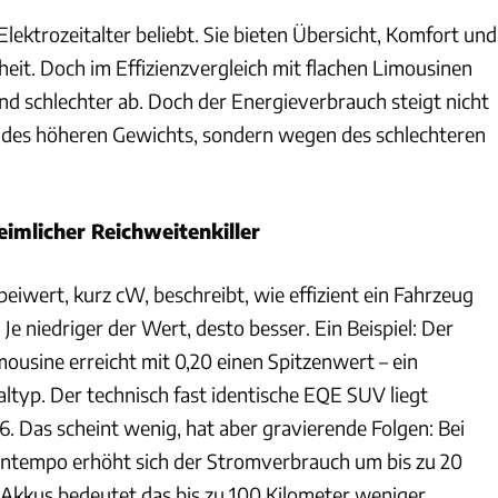
lektrozeitalter beliebt. Sie bieten Übersicht, Komfort und
heit. Doch im Effizienzvergleich mit flachen Limousinen
end schlechter ab. Doch der Energieverbrauch steigt nicht
n des höheren Gewichts, sondern wegen des schlechteren
imlicher Reichweitenkiller
iwert, kurz cW, beschreibt, wie effizient ein Fahrzeug
. Je niedriger der Wert, desto besser. Ein Beispiel: Der
ousine erreicht mit 0,20 einen Spitzenwert – ein
ltyp. Der technisch fast identische EQE SUV liegt
. Das scheint wenig, hat aber gravierende Folgen: Bei
tempo erhöht sich der Stromverbrauch um bis zu 20
n Akkus bedeutet das bis zu 100 Kilometer weniger