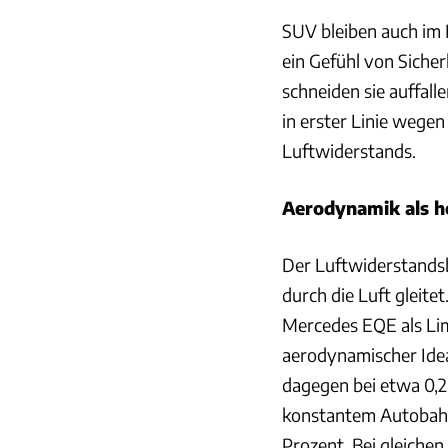
SUV bleiben auch im E
ein Gefühl von Sicher
schneiden sie auffall
in erster Linie wege
Luftwiderstands.
Aerodynamik als he
Der Luftwiderstandsbe
durch die Luft gleitet
Mercedes EQE als Lim
aerodynamischer Idea
dagegen bei etwa 0,26
konstantem Autobahn
Prozent. Bei gleiche