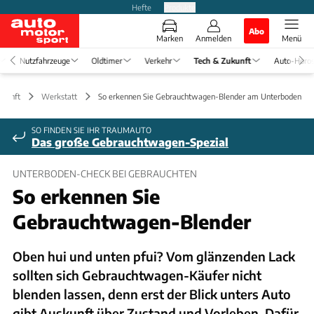
Hefte
Produkte
Abo
Marken
Anmelden
Menü
Nutzfahrzeuge
Oldtimer
Verkehr
Tech & Zukunft
Auto-Horo
ukunft
Werkstatt
So erkennen Sie Gebrauchtwagen-Blender am Unterboden
SO FINDEN SIE IHR TRAUMAUTO
Das große Gebrauchtwagen-Spezial
UNTERBODEN-CHECK BEI GEBRAUCHTEN
So erkennen Sie
Gebrauchtwagen-Blender
Oben hui und unten pfui? Vom glänzenden Lack
sollten sich Gebrauchtwagen-Käufer nicht
blenden lassen, denn erst der Blick unters Auto
gibt Auskunft über Zustand und Vorleben. Dafür