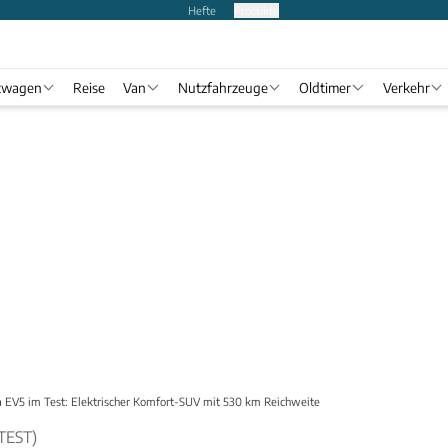
Hefte
Produkte
twagen
Reise
Van
Nutzfahrzeuge
Oldtimer
Verkehr
a EV5 im Test: Elektrischer Komfort-SUV mit 530 km Reichweite
TEST)