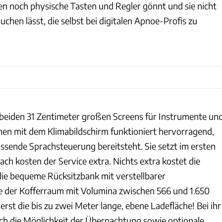
en noch physische Tasten und Regler gönnt und sie nicht
chen lässt, die selbst bei digitalen Apnoe-Profis zu
beiden 31 Zentimeter großen Screens für Instrumente un
en mit dem Klimabildschirm funktioniert hervorragend,
ssende Sprachsteuerung bereitsteht. Sie setzt im ersten
nach kosten der Service extra. Nichts extra kostet die
 die bequeme Rücksitzbank mit verstellbarer
 der Kofferraum mit Volumina zwischen 566 und 1.650
 erst die bis zu zwei Meter lange, ebene Ladefläche! Bei ihr
ich die Möglichkeit der Übernachtung sowie optionale