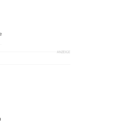
e
ANZEIGE
n