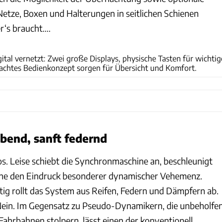
etze, Boxen und Halterungen in seitlichen Schienen
r‘s braucht….
gital vernetzt: Zwei große Displays, physische Tasten für wichtig
chtes Bedienkonzept sorgen für Übersicht und Komfort.
bend, sanft federnd
os. Leise schiebt die Synchronmaschine an, beschleunigt
ne den Eindruck besonderer dynamischer Vehemenz.
tig rollt das System aus Reifen, Federn und Dämpfern ab.
Nein. Im Gegensatz zu Pseudo-Dynamikern, die unbeholfe
Fahrbahnen stolpern, lässt einen der konventionell