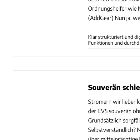
Ordnungshelfer wie N
(AddGear) Nun ja, we
Klar strukturiert und di
Funktionen und durchda
Souverän schie
Stromern wir lieber l
der EV5 souverän oh
Grundsätzlich sorgfäl
Selbstverständlich? 
über mittelprächtige 