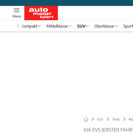
Menü
nwagen
Kompakt
Mittelklasse
SUV
Oberklasse
Spor
SUV
Tests
Ki
KIA EV5 (ERSTER FAHR