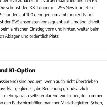
 der EV5 zunächst mit Vorderradantrieb und 218 PS
 Die schubst den XX-Tonner mit 295 Newtonmetern
Sekunden auf 100 genügen, um ambitioniert Fahrt
ist der EV5 ansonsten konsequent auf Umgänglichkeit
 beim einfachen Einstieg vorn und hinten, weiter beim
ch Ablagen und ordentlich Platz.
und KI-Option
massierend) sind bequem, wenn auch nicht übertrieben
lays klar gegliedert, die Bedienung grundsätzlich
ht mehr ganz so selbsterklärend wie früher, doch immer
on den Bildschirmhöllen mancher Marktbegleiter. Schön,