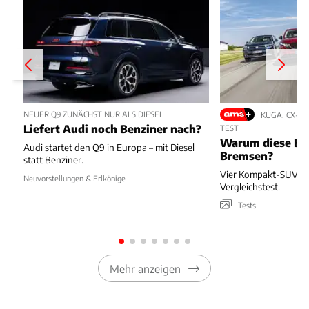
NEUER Q9 ZUNÄCHST NUR ALS DIESEL
KUGA, CX-5,
Liefert Audi noch Benziner nach?
TEST
Warum diese Bl
Audi startet den Q9 in Europa – mit Diesel
Bremsen?
statt Benziner.
Vier Kompakt-SUV kä
Neuvorstellungen & Erlkönige
Vergleichstest.
Tests
Mehr anzeigen