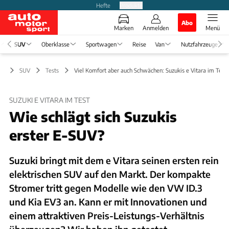
Hefte
Produkte
Abo
Marken
Anmelden
Menü
SUV
Oberklasse
Sportwagen
Reise
Van
Nutzfahrzeuge
SUV
Tests
Viel Komfort aber auch Schwächen: Suzukis e Vitara im Test
SUZUKI E VITARA IM TEST
Wie schlägt sich Suzukis
erster E-SUV?
Suzuki bringt mit dem e Vitara seinen ersten rein
elektrischen SUV auf den Markt. Der kompakte
Stromer tritt gegen Modelle wie den VW ID.3
und Kia EV3 an. Kann er mit Innovationen und
einem attraktiven Preis-Leistungs-Verhältnis