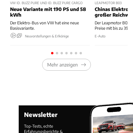
VW ID. BUZZ PURE UND ID. BUZZ PURE CARGO
LEAPMOTOR B03
Neue Variante mit 190 PS und 58
Chinas Elektro-
kWh
großer Reichwe
Der Elektro-Bus von VW hat eine neue
Der Leapmotor B03 k
Basisvariante.
Preise mit bis zu 39
Neuvorstellungen & Erlkönige
E-Auto
Mehr anzeigen
Newsletter
Top-Tests, echte
Erfahrungsberichte &