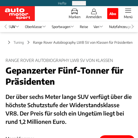
Hefte
Produkte
Abo
Marken
Anmelden
Menü
SUV
Oberklasse
Sportwagen
Reise
Van
Nutzfahrzeuge
UV
Tuning
Range Rover Autobiography LWB SV von Klassen für Präsidenten
RANGE ROVER AUTOBIOGRAPHY LWB SV VON KLASSEN
Gepanzerter Fünf-Tonner für
Präsidenten
Der über sechs Meter lange SUV verfügt über die
höchste Schutzstufe der Widerstandsklasse
VR8. Der Preis für solch ein Ungetüm liegt bei
rund 1,2 Millionen Euro.