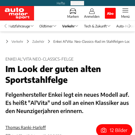
Hefte
Produkte
Abo
Marken
Anmelden
Menü
Nutzfahrzeuge
Oldtimer
Verkehr
Tech & Zukunft
Auto-Horos
Verkehr
Zubehör
Enkei Al'Vita: Neo-Classics-Rad im Stahlfelgen-Look
ENKEI AL'VITA NEO-CLASSICS-FELGE
Im Look der guten alten
Sportstahlfelge
Felgenhersteller Enkei legt ein neues Modell auf.
Es heißt "Al'Vita" und soll an einen Klassiker aus
den Neunzigerjahren erinnern.
Thomas Ranki-Harloff
12 Bilder