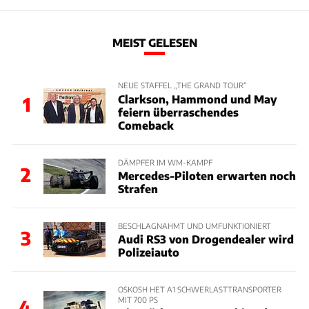
MEIST GELESEN
NEUE STAFFEL „THE GRAND TOUR“
Clarkson, Hammond und May
1
feiern überraschendes
Comeback
DÄMPFER IM WM-KAMPF
2
Mercedes-Piloten erwarten noch
Strafen
BESCHLAGNAHMT UND UMFUNKTIONIERT
3
Audi RS3 von Drogendealer wird
Polizeiauto
OSKOSH HET A1 SCHWERLASTTRANSPORTER
MIT 700 PS
4