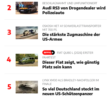
BESCHLAGNAHMT UND UMFUNKTIONIERT
2
Audi RS3 von Drogendealer wird
Polizeiauto
OSKOSH HET A1 SCHWERLASTTRANSPORTER
MIT 700 PS
3
Die stärkste Zugmaschine der
US-Armee
FIAT QUBO L (2026) ERSTER
4
FAHRTEST
Dieser Fiat zeigt, wie günstig
Platz sein kann
LYNX XM30 ALS BRADLEY-NACHFOLGER IM
FINALE
5
So viel Deutschland steckt im
neuen US-Schützenpanzer