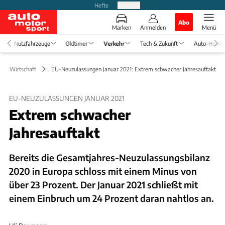
Hefte
Produkte
Abo
Marken
Anmelden
Menü
Nutzfahrzeuge
Oldtimer
Verkehr
Tech & Zukunft
Auto-Horos
ik & Wirtschaft
EU-Neuzulassungen Januar 2021: Extrem schwacher Jahresauftakt
EU-NEUZULASSUNGEN JANUAR 2021
Extrem schwacher
Jahresauftakt
Bereits die Gesamtjahres-Neuzulassungsbilanz
2020 in Europa schloss mit einem Minus von
über 23 Prozent. Der Januar 2021 schließt mit
einem Einbruch um 24 Prozent daran nahtlos an.