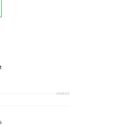
t
ANZEIGE
s