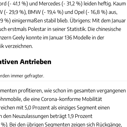
rd (- 41,1 %) und Mercedes (- 31,2 %) leiden heftig. Kaum
W (- 29,9 %), BMW (- 19,4 %) und Opel (- 16,8 %) aus,
9 %) einigermaßen stabil blieb. Übrigens: Mit dem Januar
ch erstmals Polestar in seiner Statistik. Die chinesische
ern Geely konnte im Januar 136 Modelle in der
ik verzeichnen.
nativen Antrieben
Hyundai
erden immer gefragter.
gmenten profitieren, wie schon im gesamten vergangenen
Wohnmobile, die eine Corona-konforme Mobilität
reichen mit 5,0 Prozent als einziges Segment einen
an den Neuzulassungen beträgt 1,9 Prozent
3 %). Bei den übrigen Segmenten zeigen sich Rückgänge,