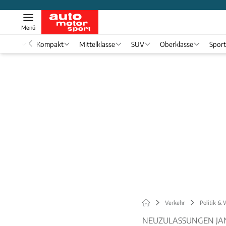
Menü
nwagen
Kompakt
Mittelklasse
SUV
Oberklasse
Spor
Verkehr
Politik & 
NEUZULASSUNGEN JA