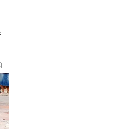
s
35 Bilder