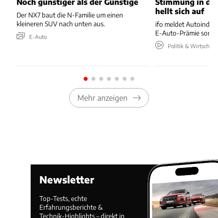
Noch günstiger als der Günstige
Stimmung in der
hellt sich auf
Der NX7 baut die N-Familie um einen
kleineren SUV nach unten aus.
ifo meldet Autoindus
E-Auto-Prämie sorgt 
E-Auto
Politik & Wirtschaft
Mehr anzeigen
Newsletter
Top-Tests, echte
Erfahrungsberichte &
Technik-Highlights – direkt in