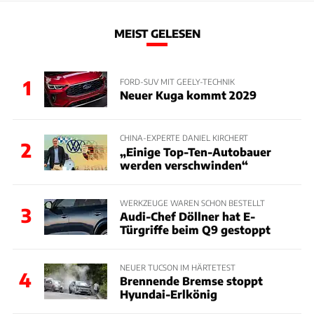
MEIST GELESEN
1
FORD-SUV MIT GEELY-TECHNIK
Neuer Kuga kommt 2029
CHINA-EXPERTE DANIEL KIRCHERT
2
„Einige Top-Ten-Autobauer
werden verschwinden“
WERKZEUGE WAREN SCHON BESTELLT
3
Audi-Chef Döllner hat E-
Türgriffe beim Q9 gestoppt
NEUER TUCSON IM HÄRTETEST
4
Brennende Bremse stoppt
Hyundai-Erlkönig