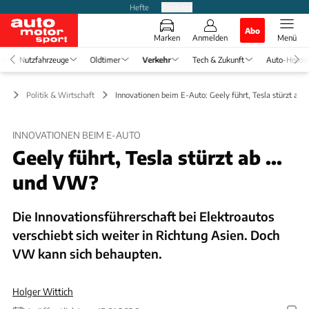
Hefte
Produkte
Abo
Marken
Anmelden
Menü
Nutzfahrzeuge
Oldtimer
Verkehr
Tech & Zukunft
Auto-Horos
hr
Politik & Wirtschaft
Innovationen beim E-Auto: Geely führt, Tesla stürzt ab .
INNOVATIONEN BEIM E-AUTO
Geely führt, Tesla stürzt ab ...
und VW?
Die Innovationsführerschaft bei Elektroautos
verschiebt sich weiter in Richtung Asien. Doch
VW kann sich behaupten.
Holger Wittich