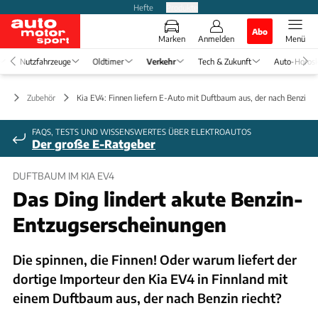
Hefte
Produkte
Abo
Marken
Anmelden
Menü
Nutzfahrzeuge
Oldtimer
Verkehr
Tech & Zukunft
Auto-Horos
hr
Zubehör
Kia EV4: Finnen liefern E-Auto mit Duftbaum aus, der nach Benzin ri
FAQS, TESTS UND WISSENSWERTES ÜBER ELEKTROAUTOS
Der große E-Ratgeber
DUFTBAUM IM KIA EV4
Das Ding lindert akute Benzin-
Entzugserscheinungen
Die spinnen, die Finnen! Oder warum liefert der
dortige Importeur den Kia EV4 in Finnland mit
einem Duftbaum aus, der nach Benzin riecht?