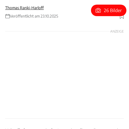
Thomas Ranki-Harloff
26 Bilder
Veröffentlicht am 23.10.2025
Foto: Kia Europe GmbH / Kia Finland / Collage: ams
ANZEIGE