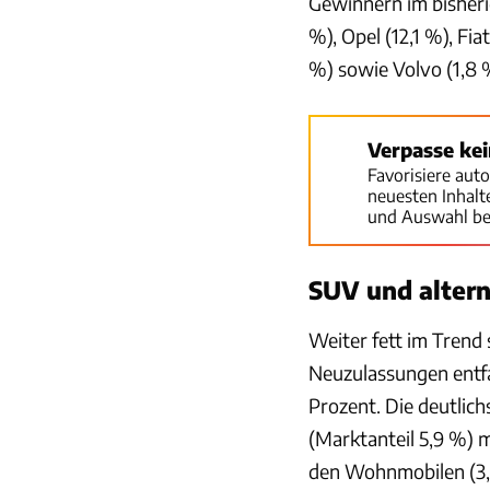
Gewinnern im bisherig
%), Opel (12,1 %), Fia
%) sowie Volvo (1,8 
Verpasse ke
Favorisiere aut
neuesten Inhal
und Auswahl be
SUV und altern
Weiter fett im Trend 
Neuzulassungen entfa
Prozent. Die deutlic
(Marktanteil 5,9 %) 
den Wohnmobilen (3,6