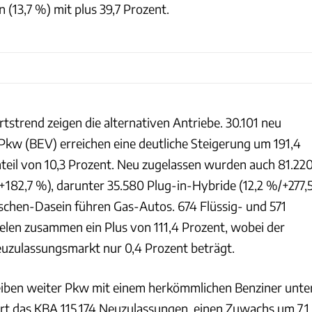
(13,7 %) mit plus 39,7 Prozent.
tstrend zeigen die alternativen Antriebe. 30.101 neu
Pkw (BEV) erreichen eine deutliche Steigerung um 191,4
teil von 10,3 Prozent. Neu zugelassen wurden auch 81.22
182,7 %), darunter 35.580 Plug-in-Hybride (12,2 %/+277,
ischen-Dasein führen Gas-Autos. 674 Flüssig- und 571
elen zusammen ein Plus von 111,4 Prozent, wobei der
uzulassungsmarkt nur 0,4 Prozent beträgt.
eiben weiter Pkw mit einem herkömmlichen Benziner unte
ert das KBA 115.174 Neuzulassungen, einen Zuwachs um 7,1