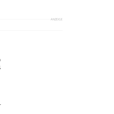
ANZEIGE
0
5
r