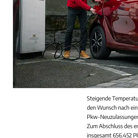
Steigende Temperatur
den Wunsch nach ein
Pkw-Neuzulassungen 
Zum Abschluss des er
insgesamt 656.452 