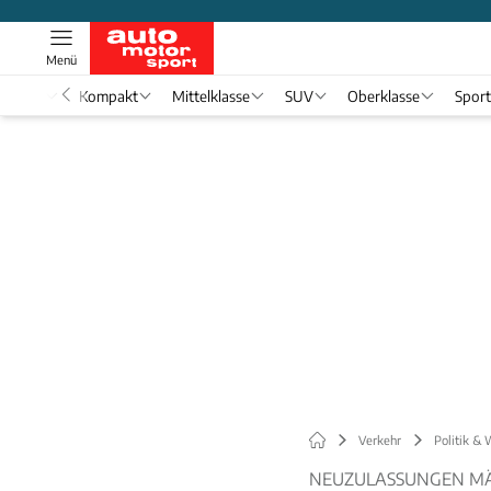
Menü
nwagen
Kompakt
Mittelklasse
SUV
Oberklasse
Spor
Verkehr
Politik & 
NEUZULASSUNGEN MÄ