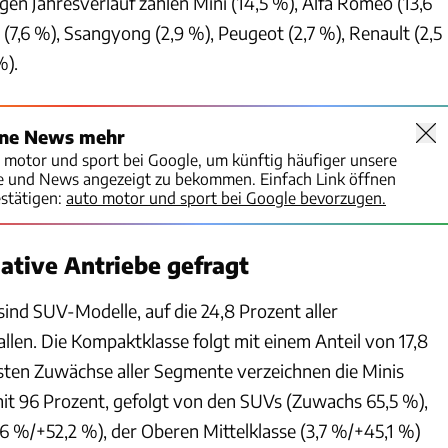
en Jahresverlauf zählen Mini (14,5 %), Alfa Romeo (13,6
t (7,6 %), Ssangyong (2,9 %), Peugeot (2,7 %), Renault (2,5
%).
ine News mehr
o motor und sport bei Google, um künftig häufiger unsere
te und News angezeigt zu bekommen. Einfach Link öffnen
stätigen:
auto motor und sport bei Google bevorzugen.
ative Antriebe gefragt
sind SUV-Modelle, auf die 24,8 Prozent aller
llen. Die Kompaktklasse folgt mit einem Anteil von 17,8
hsten Zuwächse aller Segmente verzeichnen die Minis
mit 96 Prozent, gefolgt von den SUVs (Zuwachs 65,5 %),
 %/+52,2 %), der Oberen Mittelklasse (3,7 %/+45,1 %)