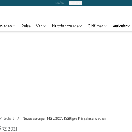
Hefte
Produkte
twagen
Reise
Van
Nutzfahrzeuge
Oldtimer
Verkehr
Wirtschaft
Neuzulassungen März 2021: Kräftiges Frühjahrserwachen
RZ 2021