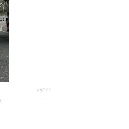
lov
ANZEIGE
e