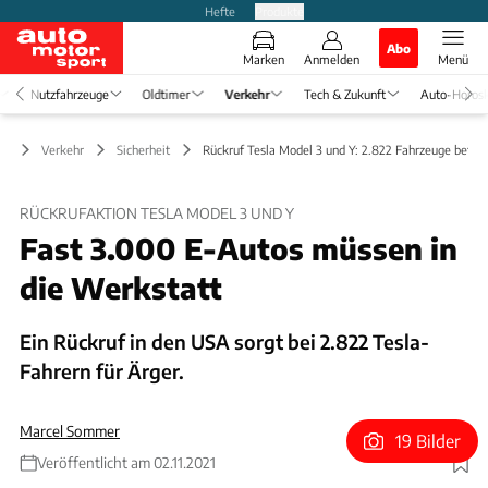
Hefte
Produkte
Abo
Marken
Anmelden
Menü
Nutzfahrzeuge
Oldtimer
Verkehr
Tech & Zukunft
Auto-Horos
Verkehr
Sicherheit
Rückruf Tesla Model 3 und Y: 2.822 Fahrzeuge betrof
RÜCKRUFAKTION TESLA MODEL 3 UND Y
Fast 3.000 E-Autos müssen in
die Werkstatt
Ein Rückruf in den USA sorgt bei 2.822 Tesla-
Fahrern für Ärger.
Marcel Sommer
19 Bilder
Veröffentlicht am 02.11.2021
Foto: Achim Hartmann