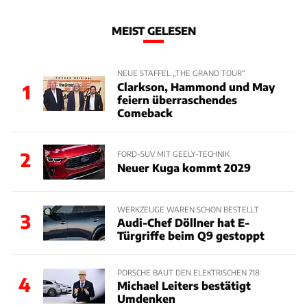
MEIST GELESEN
NEUE STAFFEL „THE GRAND TOUR“
Clarkson, Hammond und May
1
feiern überraschendes
Comeback
2
FORD-SUV MIT GEELY-TECHNIK
Neuer Kuga kommt 2029
WERKZEUGE WAREN SCHON BESTELLT
3
Audi-Chef Döllner hat E-
Türgriffe beim Q9 gestoppt
PORSCHE BAUT DEN ELEKTRISCHEN 718
4
Michael Leiters bestätigt
Umdenken