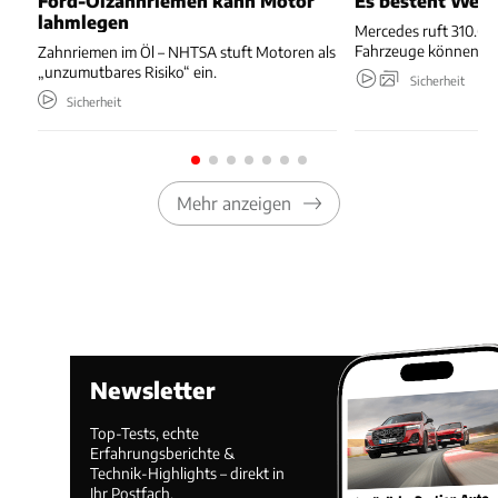
Ford-Ölzahnriemen kann Motor
Es besteht Wegr
lahmlegen
Mercedes ruft 310.667
Fahrzeuge können we
Zahnriemen im Öl – NHTSA stuft Motoren als
„unzumutbares Risiko“ ein.
Sicherheit
Sicherheit
Mehr anzeigen
Newsletter
Top-Tests, echte
Erfahrungsberichte &
Technik-Highlights – direkt in
Ihr Postfach.