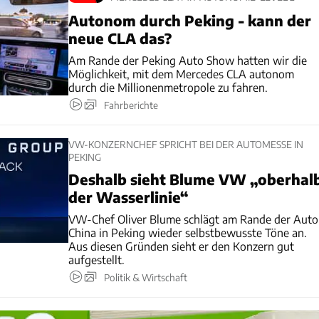
Autonom durch Peking - kann der
neue CLA das?
Am Rande der Peking Auto Show hatten wir die
Möglichkeit, mit dem Mercedes CLA autonom
durch die Millionenmetropole zu fahren.
Fahrberichte
VW-KONZERNCHEF SPRICHT BEI DER AUTOMESSE IN
PEKING
Deshalb sieht Blume VW „oberhal
der Wasserlinie“
VW-Chef Oliver Blume schlägt am Rande der Auto
China in Peking wieder selbstbewusste Töne an.
Aus diesen Gründen sieht er den Konzern gut
aufgestellt.
Politik & Wirtschaft