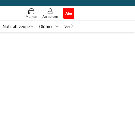
Abo
Marken
Anmelden
Nutzfahrzeuge
Oldtimer
Verkehr
Tech & Zukunft
Auto