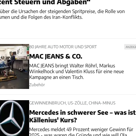
ozent Steuern und Abgaben“
ber die Ursachen der steigenden Spritpreise, die Rolle von
men und die Folgen des Iran-Konflikts.
80 JAHRE AUTO MOTOR UND SPORT
ANZEIG
MAC JEANS & CO.
MAC JEANS bringt Walter Röhrl, Markus
Winkelhock und Valentin Kluss für eine neue
Kampagne an einen Tisch.
Zubehör
GEWINNEINBRUCH, US-ZÖLLE, CHINA-MINUS
Mercedes in schwerer See – was ist
Källenius' Kurs?
Mercedes meldet 49 Prozent weniger Gewinn für
2025 - was waren die Gründe und wie will Ola