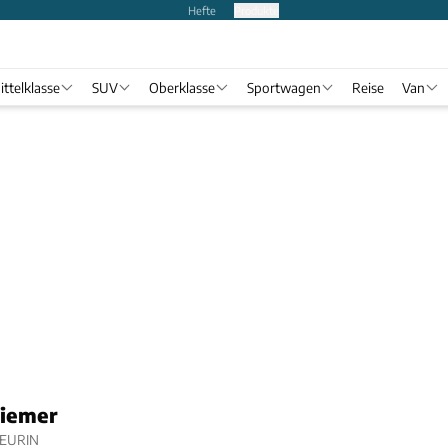
Hefte
Produkte
ittelklasse
SUV
Oberklasse
Sportwagen
Reise
Van
riemer
EURIN