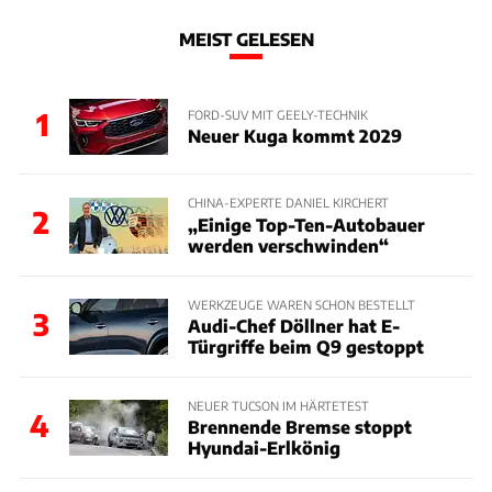
MEIST GELESEN
1
FORD-SUV MIT GEELY-TECHNIK
Neuer Kuga kommt 2029
CHINA-EXPERTE DANIEL KIRCHERT
2
„Einige Top-Ten-Autobauer
werden verschwinden“
WERKZEUGE WAREN SCHON BESTELLT
3
Audi-Chef Döllner hat E-
Türgriffe beim Q9 gestoppt
NEUER TUCSON IM HÄRTETEST
4
Brennende Bremse stoppt
Hyundai-Erlkönig