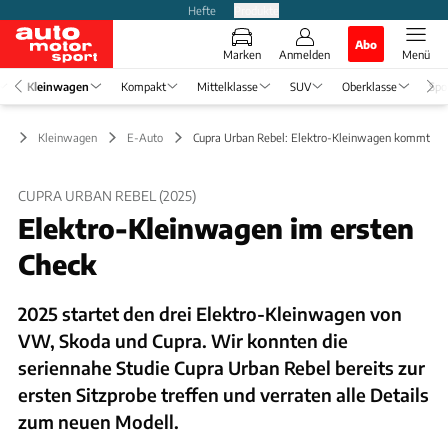
Hefte
Produkte
Abo
Marken
Anmelden
Menü
Kleinwagen
Kompakt
Mittelklasse
SUV
Oberklasse
Spo
Kleinwagen
E-Auto
Cupra Urban Rebel: Elektro-Kleinwagen kommt 20
CUPRA URBAN REBEL (2025)
Elektro-Kleinwagen im ersten
Check
2025 startet den drei Elektro-Kleinwagen von
VW, Skoda und Cupra. Wir konnten die
seriennahe Studie Cupra Urban Rebel bereits zur
ersten Sitzprobe treffen und verraten alle Details
zum neuen Modell.