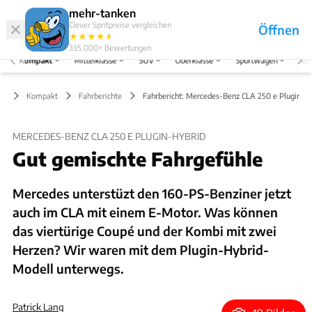
Hefte
Produkte
mehr-tanken
Clever Spritpreise vergleichen
Öffnen
Abo
★
★
★
★
★
★
Marken
Anmelden
Menü
335.000+
Bewertungen
Kompakt
Mittelklasse
SUV
Oberklasse
Sportwagen
Rei
Kompakt
Fahrberichte
Fahrbericht: Mercedes-Benz CLA 250 e Plugin-H
MERCEDES-BENZ CLA 250 E PLUGIN-HYBRID
Gut gemischte Fahrgefühle
Mercedes unterstüzt den 160-PS-Benziner jetzt
auch im CLA mit einem E-Motor. Was können
das viertürige Coupé und der Kombi mit zwei
Herzen? Wir waren mit dem Plugin-Hybrid-
Modell unterwegs.
Patrick Lang