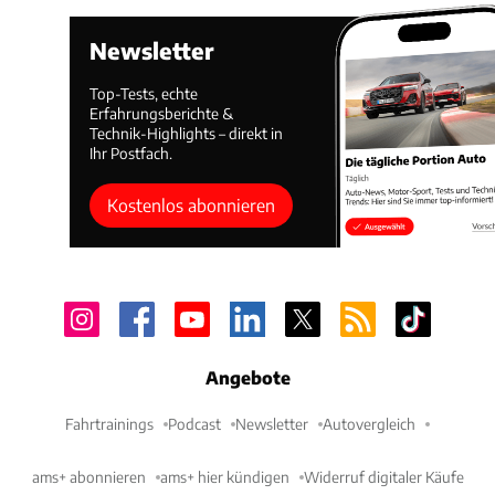
Newsletter
Top-Tests, echte
Erfahrungsberichte &
Technik-Highlights – direkt in
Ihr Postfach.
Kostenlos abonnieren
Angebote
Fahrtrainings
Podcast
Newsletter
Autovergleich
ams+ abonnieren
ams+ hier kündigen
Widerruf digitaler Käufe