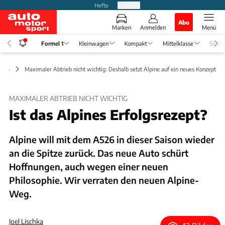
Hefte
Produkte
Abo
Marken
Anmelden
Menü
Formel 1
Kleinwagen
Kompakt
Mittelklasse
SUV
News
Maximaler Abtrieb nicht wichtig: Deshalb setzt Alpine auf ein neues Konzept
MAXIMALER ABTRIEB NICHT WICHTIG
Ist das Alpines Erfolgsrezept?
Alpine will mit dem A526 in dieser Saison wieder
an die Spitze zurück. Das neue Auto schürt
Hoffnungen, auch wegen einer neuen
Philosophie. Wir verraten den neuen Alpine-
Weg.
Joel Lischka