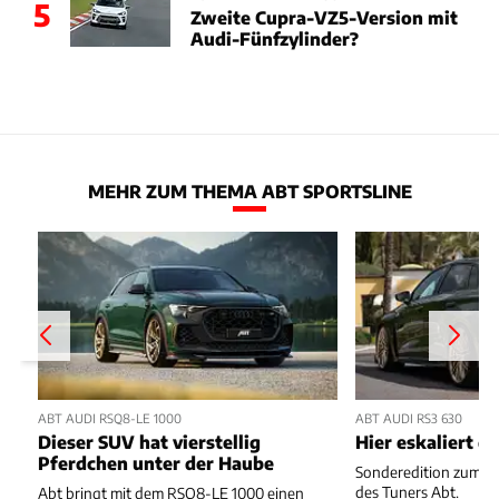
5
Zweite Cupra-VZ5-Version mit
Audi-Fünfzylinder?
MEHR ZUM THEMA ABT SPORTSLINE
ABT AUDI RSQ8-LE 1000
ABT AUDI RS3 630
Dieser SUV hat vierstellig
Hier eskaliert d
Pferdchen unter der Haube
Sonderedition zum 1
des Tuners Abt.
Abt bringt mit dem RSQ8-LE 1000 einen