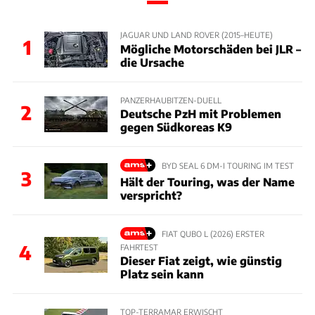
JAGUAR UND LAND ROVER (2015–HEUTE)
1
Mögliche Motorschäden bei JLR –
die Ursache
PANZERHAUBITZEN-DUELL
2
Deutsche PzH mit Problemen
gegen Südkoreas K9
BYD SEAL 6 DM-I TOURING IM TEST
3
Hält der Touring, was der Name
verspricht?
FIAT QUBO L (2026) ERSTER
4
FAHRTEST
Dieser Fiat zeigt, wie günstig
Platz sein kann
TOP-TERRAMAR ERWISCHT