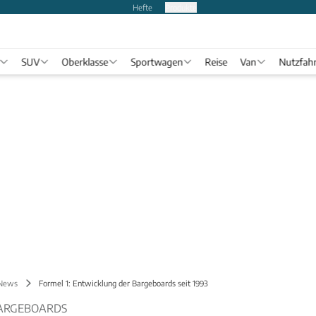
Hefte
Produkte
SUV
Oberklasse
Sportwagen
Reise
Van
Nutzfah
 News
Formel 1: Entwicklung der Bargeboards seit 1993
ARGEBOARDS