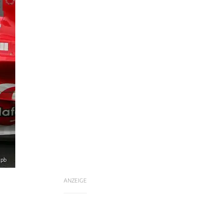
xpb
ANZEIGE