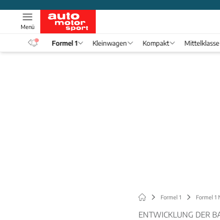
Menü
eos
Formel 1
Kleinwagen
Kompakt
Mittelklasse
Formel 1
Formel 1
ENTWICKLUNG DER B