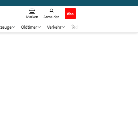
Abo
Marken
Anmelden
rzeuge
Oldtimer
Verkehr
Tech & Zukunft
Auto-Horosko