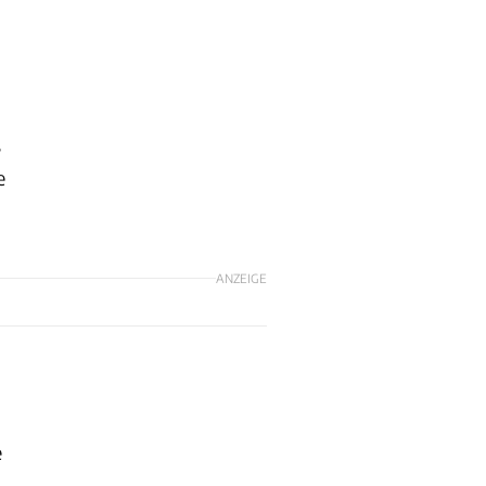
s
e
ANZEIGE
e