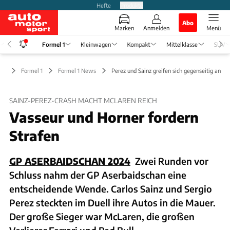
Hefte
Produkte
Abo
Marken
Anmelden
Menü
Formel 1
Kleinwagen
Kompakt
Mittelklasse
SUV
Formel 1
Formel 1 News
Perez und Sainz greifen sich gegenseitig an
SAINZ-PEREZ-CRASH MACHT MCLAREN REICH
Vasseur und Horner fordern
Strafen
GP ASERBAIDSCHAN 2024
Zwei Runden vor
Schluss nahm der GP Aserbaidschan eine
entscheidende Wende. Carlos Sainz und Sergio
Perez steckten im Duell ihre Autos in die Mauer.
Der große Sieger war McLaren, die großen