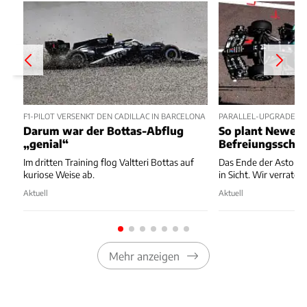
F1-PILOT VERSENKT DEN CADILLAC IN BARCELONA
PARALLEL-UPGRADE V
Darum war der Bottas-Abflug
So plant Newey 
„genial“
Befreiungsschla
Im dritten Training flog Valtteri Bottas auf
Das Ende der Aston-M
kuriose Weise ab.
in Sicht. Wir verraten
Aktuell
Aktuell
Mehr anzeigen