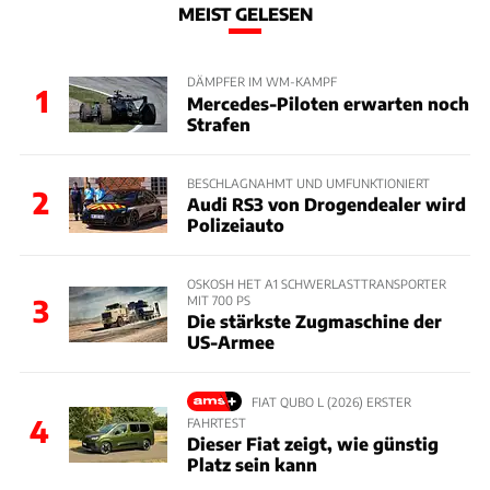
MEIST GELESEN
DÄMPFER IM WM-KAMPF
1
Mercedes-Piloten erwarten noch
Strafen
BESCHLAGNAHMT UND UMFUNKTIONIERT
2
Audi RS3 von Drogendealer wird
Polizeiauto
OSKOSH HET A1 SCHWERLASTTRANSPORTER
MIT 700 PS
3
Die stärkste Zugmaschine der
US-Armee
FIAT QUBO L (2026) ERSTER
4
FAHRTEST
Dieser Fiat zeigt, wie günstig
Platz sein kann