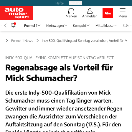
Hefte
Produkte
Abo
Marken
Anmelden
Menü
Formel 1
Kleinwagen
Kompakt
Mittelklasse
SUV
 1
Formel 1 News
Indy 500: Qualifying auf Sonntag verschoben, Vorteil für Mick
INDY-500-QUALIFYING KOMPLETT AUF SONNTAG VERLEGT
Regenabsage als Vorteil für
Mick Schumacher?
Die erste Indy-500-Qualifikation von Mick
Schumacher muss einen Tag länger warten.
Gewitter und immer wieder ansetzender Regen
zwangen die Ausrichter zum Verschieben der
Auftaktsitzung auf den Sonntag (17.5.). Für den