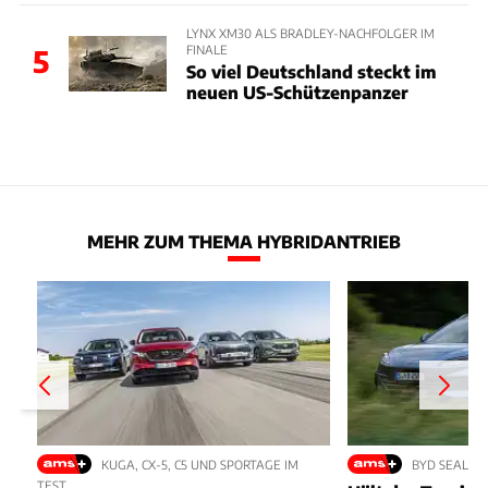
LYNX XM30 ALS BRADLEY-NACHFOLGER IM
FINALE
5
So viel Deutschland steckt im
neuen US-Schützenpanzer
MEHR ZUM THEMA HYBRIDANTRIEB
KUGA, CX-5, C5 UND SPORTAGE IM
BYD SEAL 6 
TEST