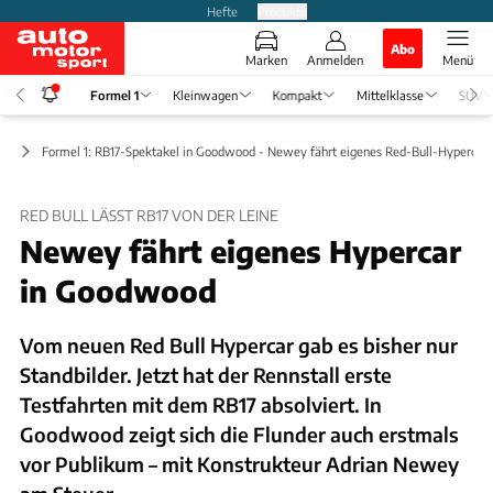
Hefte
Produkte
Abo
Marken
Anmelden
Menü
Formel 1
Kleinwagen
Kompakt
Mittelklasse
SUV
ws
Formel 1: RB17-Spektakel in Goodwood - Newey fährt eigenes Red-Bull-Hypercar
RED BULL LÄSST RB17 VON DER LEINE
Newey fährt eigenes Hypercar
in Goodwood
Vom neuen Red Bull Hypercar gab es bisher nur
Standbilder. Jetzt hat der Rennstall erste
Testfahrten mit dem RB17 absolviert. In
Goodwood zeigt sich die Flunder auch erstmals
vor Publikum – mit Konstrukteur Adrian Newey