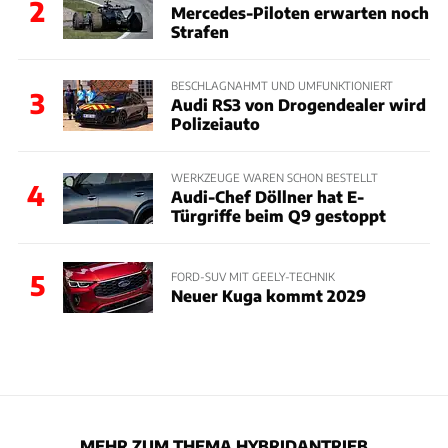
2
Mercedes-Piloten erwarten noch
Strafen
BESCHLAGNAHMT UND UMFUNKTIONIERT
3
Audi RS3 von Drogendealer wird
Polizeiauto
WERKZEUGE WAREN SCHON BESTELLT
4
Audi-Chef Döllner hat E-
Türgriffe beim Q9 gestoppt
5
FORD-SUV MIT GEELY-TECHNIK
Neuer Kuga kommt 2029
MEHR ZUM THEMA HYBRIDANTRIEB