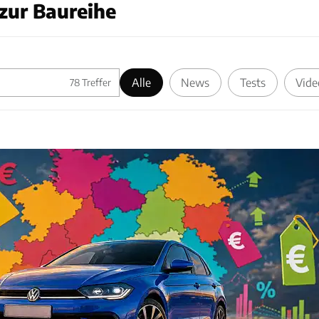
zur Baureihe
Alle
News
Tests
Vide
78
Treffer