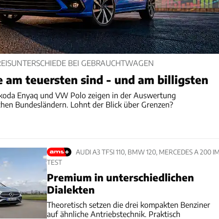
REISUNTERSCHIEDE BEI GEBRAUCHTWAGEN
am teuersten sind - und am billigsten
Skoda Enyaq und VW Polo zeigen in der Auswertung
chen Bundesländern. Lohnt der Blick über Grenzen?
AUDI A3 TFSI 110, BMW 120, MERCEDES A 200 I
TEST
Premium in unterschiedlichen
Dialekten
Theoretisch setzen die drei kompakten Benziner
auf ähnliche Antriebstechnik. Praktisch