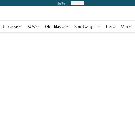
Hefte
Produkte
ittelklasse
SUV
Oberklasse
Sportwagen
Reise
Van