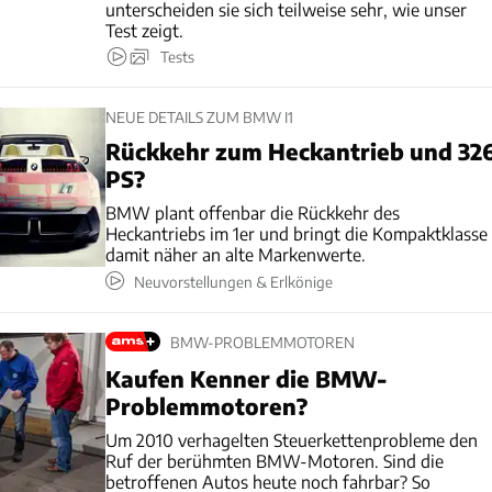
unterscheiden sie sich teilweise sehr, wie unser
Test zeigt.
Tests
NEUE DETAILS ZUM BMW I1
Rückkehr zum Heckantrieb und 32
PS?
BMW plant offenbar die Rückkehr des
Heckantriebs im 1er und bringt die Kompaktklasse
damit näher an alte Markenwerte.
Neuvorstellungen & Erlkönige
BMW-PROBLEMMOTOREN
Kaufen Kenner die BMW-
Problemmotoren?
Um 2010 verhagelten Steuerkettenprobleme den
Ruf der berühmten BMW-Motoren. Sind die
betroffenen Autos heute noch fahrbar? So