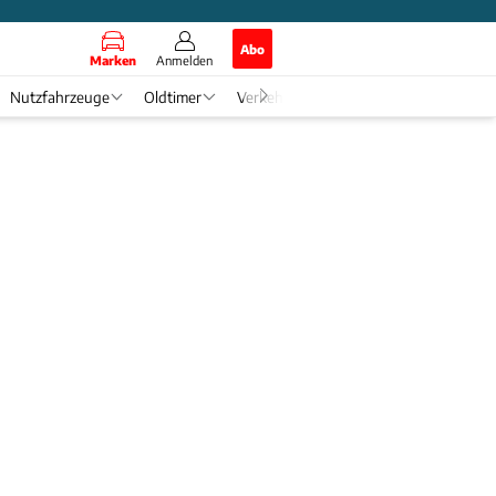
Abo
Marken
Anmelden
Nutzfahrzeuge
Oldtimer
Verkehr
Tech & Zukunft
Auto