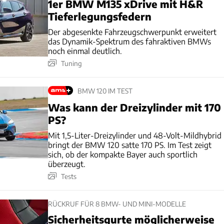
1er BMW M135 xDrive mit H&R
Tieferlegungsfedern
Der abgesenkte Fahrzeugschwerpunkt erweitert
das Dynamik-Spektrum des fahraktiven BMWs
noch einmal deutlich.
Tuning
BMW 120 IM TEST
Was kann der Dreizylinder mit 170
PS?
Mit 1,5-Liter-Dreizylinder und 48-Volt-Mildhybrid
bringt der BMW 120 satte 170 PS. Im Test zeigt
sich, ob der kompakte Bayer auch sportlich
überzeugt.
Tests
RÜCKRUF FÜR 8 BMW- UND MINI-MODELLE
Sicherheitsgurte möglicherweise