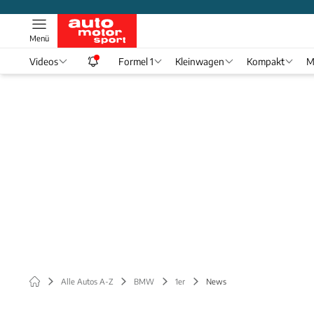
Menü
Videos
Formel 1
Kleinwagen
Kompakt
M
Alle Autos A-Z
BMW
1er
News