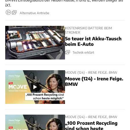
iX1.
Alternative Antriebe
KOSTENRISIKO BATTERIE BEIM
STROMER
So teuer ist Akku-Tausch
beim E-Auto
Technik erklärt
MOOVE (124) - IRENE FEIGE. BMW
Moove (124) - Irene Feige.
BMW
MOOVE (124) – IRENE FEIGE, BMW
„100 Prozent Recycling
sind schon heute