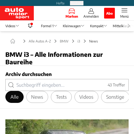
Hefte
Produkte
Abo
Marken
Anmelden
Menü
Videos
Formel 1
Kleinwagen
Kompakt
Mittelklasse
Alle Autos A-Z
BMW
i3
News
BMW i3 – Alle Informationen zur
Baureihe
Archiv durchsuchen
43
Treffer
Alle
News
Tests
Videos
Sonstige