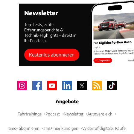
Newsletter
Top-Tests, echte
Erfahrungsberichte &
Technik-Highlights – direkt in
Ihr Postfach.
Kostenlos abonnieren
Angebote
Fahrtrainings
Podcast
Newsletter
Autovergleich
ams+ abonnieren
ams+ hier kündigen
Widerruf digitaler Käufe