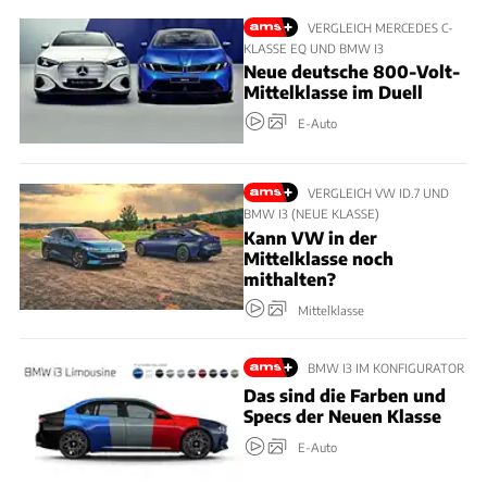
VERGLEICH MERCEDES C-
KLASSE EQ UND BMW I3
Neue deutsche 800-Volt-
Mittelklasse im Duell
E-Auto
VERGLEICH VW ID.7 UND
BMW I3 (NEUE KLASSE)
Kann VW in der
Mittelklasse noch
mithalten?
Mittelklasse
BMW I3 IM KONFIGURATOR
Das sind die Farben und
Specs der Neuen Klasse
E-Auto