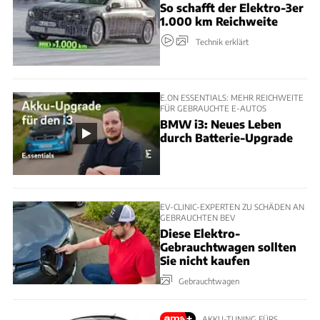
So schafft der Elektro-3er
1.000 km Reichweite
Technik erklärt
E.ON ESSENTIALS: MEHR REICHWEITE
FÜR GEBRAUCHTE E-AUTOS
BMW i3: Neues Leben
durch Batterie-Upgrade
EV-CLINIC-EXPERTEN ZU SCHÄDEN AN
GEBRAUCHTEN BEV
Diese Elektro-
Gebrauchtwagen sollten
Sie nicht kaufen
Gebrauchtwagen
AKKU-TUNING FÜRS