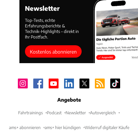
Newsletter
Top-Tests, echte
Erfahrungsberichte &
Technik-Highlights – direkt in
Ihr Postfach.
Kostenlos abonnieren
Angebote
Fahrtrainings
Podcast
Newsletter
Autovergleich
ams+ abonnieren
ams+ hier kündigen
Widerruf digitaler Käufe