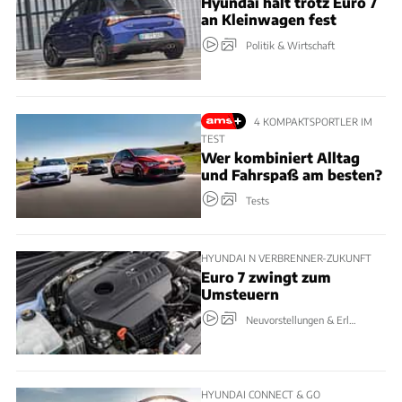
Hyundai hält trotz Euro 7
an Kleinwagen fest
Politik & Wirtschaft
4 KOMPAKTSPORTLER IM
TEST
Wer kombiniert Alltag
und Fahrspaß am besten?
Tests
HYUNDAI N VERBRENNER-ZUKUNFT
Euro 7 zwingt zum
Umsteuern
Neuvorstellungen & Erlkönige
HYUNDAI CONNECT & GO