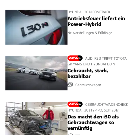
HYUNDAI I30 N COMEBACK
Antriebsfeuer liefert ein
Power-Hybrid
Neuvorstellungen & Erlkönige
AUDI RS 3 TRIFFT TOYOTA
GR YARIS UND HYUNDAI I30 N
Gebraucht, stark,
bezahlbar
Gebrauchtwagen
GEBRAUCHTWAGENCHECK
HYUNDAI I30 (TYP PD, SEIT 2017)
Das macht den i30 als
Gebrauchtwagen so
vernünftig