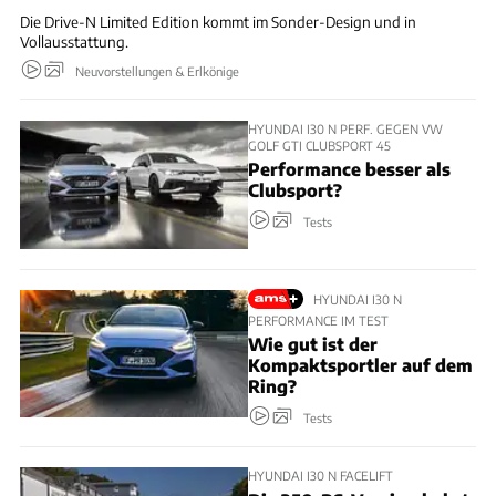
Die Drive-N Limited Edition kommt im Sonder-Design und in
Vollausstattung.
Neuvorstellungen & Erlkönige
HYUNDAI I30 N PERF. GEGEN VW
GOLF GTI CLUBSPORT 45
Performance besser als
Clubsport?
Tests
HYUNDAI I30 N
PERFORMANCE IM TEST
Wie gut ist der
Kompaktsportler auf dem
Ring?
Tests
HYUNDAI I30 N FACELIFT