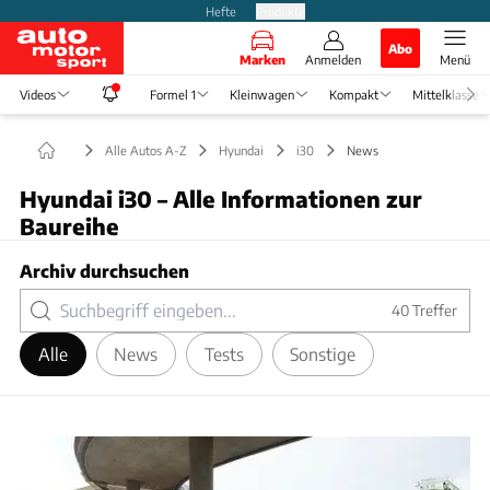
Hefte
Produkte
Abo
Marken
Anmelden
Menü
Videos
Formel 1
Kleinwagen
Kompakt
Mittelklasse
Alle Autos A-Z
Hyundai
i30
News
Hyundai i30 – Alle Informationen zur
Baureihe
Archiv durchsuchen
40
Treffer
Alle
News
Tests
Sonstige