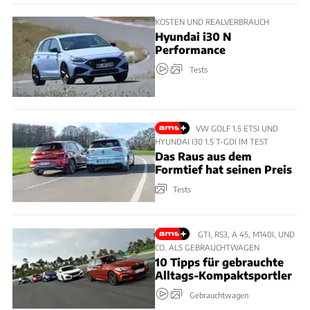
KOSTEN UND REALVERBRAUCH
Hyundai i30 N
Performance
Tests
VW GOLF 1.5 ETSI UND
HYUNDAI I30 1.5 T-GDI IM TEST
Das Raus aus dem
Formtief hat seinen Preis
Tests
GTI, RS3, A 45, M140I, UND
CO. ALS GEBRAUCHTWAGEN
10 Tipps für gebrauchte
Alltags-Kompaktsportler
Gebrauchtwagen