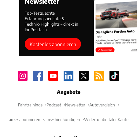
Newsletter
Top-Tests, echte
Erfahrungsberichte &
Technik-Highlights – direkt in
Ihr Postfach.
Kostenlos abonnieren
Angebote
Fahrtrainings
Podcast
Newsletter
Autovergleich
ams+ abonnieren
ams+ hier kündigen
Widerruf digitaler Käufe