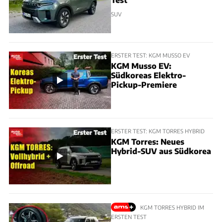
SUV
ERSTER TEST: KGM MUSSO EV
KGM Musso EV:
Südkoreas Elektro-
Pickup-Premiere
ERSTER TEST: KGM TORRES HYBRID
KGM Torres: Neues
Hybrid-SUV aus Südkorea
KGM TORRES HYBRID IM
ERSTEN TEST