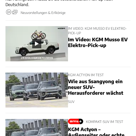
Deutschland.
Neuvorstellungen & Erlkönige
IM VIDEO: KGM MUSSO EV ELEKTRO-
PICK-UP
Im Video: KGM Musso EV
Elektro-Pick-up
KGM ACTYON IM TEST
Wie aus Ssangyong ein
neuer SUV-
Herausforderer wächst
SUV
KOMPAKT-SUV IM TEST
KGM Actyon –
Außenseiter oder echte