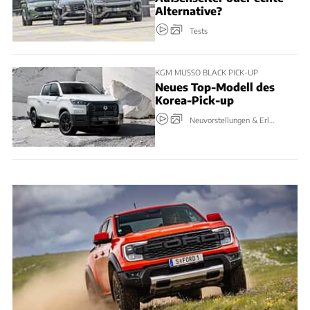
Alternative?
Tests
KGM MUSSO BLACK PICK-UP
Neues Top-Modell des
Korea-Pick-up
Neuvorstellungen & Erlkönige