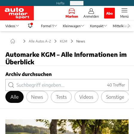
Hefte
Produkte
Abo
Marken
Anmelden
Menü
Videos
Formel 1
Kleinwagen
Kompakt
Mittelklasse
Alle Autos A-Z
KGM
News
Automarke KGM – Alle Informationen im
Überblick
Archiv durchsuchen
40
Treffer
Alle
News
Tests
Videos
Sonstige