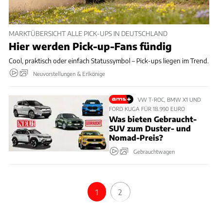
MARKTÜBERSICHT ALLE PICK-UPS IN DEUTSCHLAND
Hier werden Pick-up-Fans fündig
Cool, praktisch oder einfach Statussymbol – Pick-ups liegen im Trend.
Neuvorstellungen & Erlkönige
VW T-ROC, BMW X1 UND
FORD KUGA FÜR 18.990 EURO
Was bieten Gebraucht-
SUV zum Duster- und
Nomad-Preis?
Gebrauchtwagen
1
2