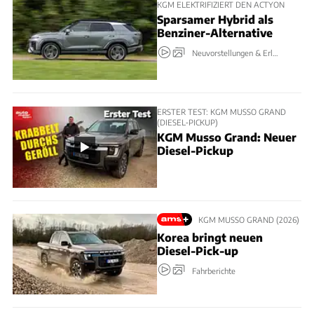
KGM ELEKTRIFIZIERT DEN ACTYON
Sparsamer Hybrid als
Benziner-Alternative
Neuvorstellungen & Erlkönige
ERSTER TEST: KGM MUSSO GRAND
(DIESEL‑PICKUP)
KGM Musso Grand: Neuer
Diesel-Pickup
KGM MUSSO GRAND (2026)
Korea bringt neuen
Diesel-Pick-up
Fahrberichte