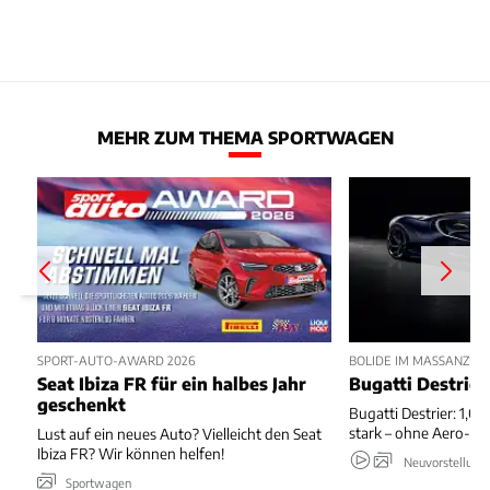
MEHR ZUM THEMA SPORTWAGEN
SPORT-AUTO-AWARD 2026
BOLIDE IM MASSANZUG
Seat Ibiza FR für ein halbes Jahr
Bugatti Destrier
geschenkt
Bugatti Destrier: 1,0
stark – ohne Aero-An
Lust auf ein neues Auto? Vielleicht den Seat
Ibiza FR? Wir können helfen!
Neuvorstellung
Sportwagen