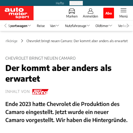
Hefte
Produkte
Abo
Marken
Anmelden
Menü
Sportwagen
Reise
Van
Nutzfahrzeuge
Oldtimer
Verkehr
 & Erlkönige
Chevrolet bringt neuen Camaro: Der kommt aber anders als erwartet
CHEVROLET BRINGT NEUEN CAMARO
Der kommt aber anders als
erwartet
INHALT VON
Ende 2023 hatte Chevrolet die Produktion des
Camaro eingestellt. Jetzt wurde ein neuer
Camaro vorgestellt. Wir haben die Hintergründe.