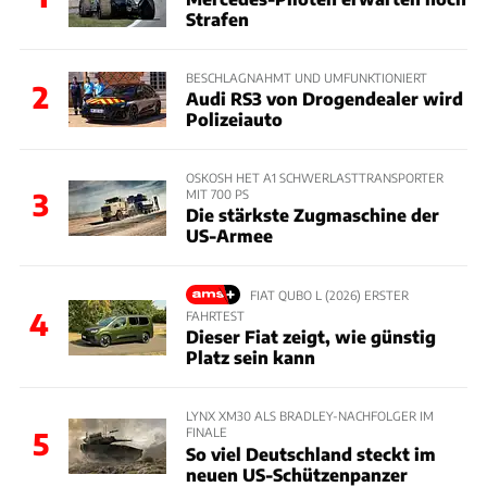
Strafen
BESCHLAGNAHMT UND UMFUNKTIONIERT
2
Audi RS3 von Drogendealer wird
Polizeiauto
OSKOSH HET A1 SCHWERLASTTRANSPORTER
MIT 700 PS
3
Die stärkste Zugmaschine der
US-Armee
FIAT QUBO L (2026) ERSTER
4
FAHRTEST
Dieser Fiat zeigt, wie günstig
Platz sein kann
LYNX XM30 ALS BRADLEY-NACHFOLGER IM
FINALE
5
So viel Deutschland steckt im
neuen US-Schützenpanzer