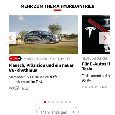
MEHR ZUM THEMA HYBRIDANTRIEB
NEUZULASSUNGEN IM JU
MERCEDES S 580 L 4MATIC IM TEST
Für E-Autos läuft
Flausch, Präzision und ein neuer
Tesla
V8-Rhythmus
Tesla kommt auf nur 
Mercedes S 580: Neuer V8 trifft
95 %).
Luxuskomfort im Test.
Politik & Wirtschaft
Tests
Mehr anzeigen