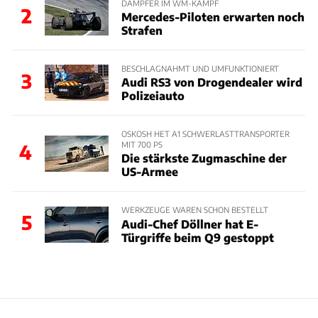
DÄMPFER IM WM-KAMPF
2
Mercedes-Piloten erwarten noch
Strafen
BESCHLAGNAHMT UND UMFUNKTIONIERT
3
Audi RS3 von Drogendealer wird
Polizeiauto
OSKOSH HET A1 SCHWERLASTTRANSPORTER
MIT 700 PS
4
Die stärkste Zugmaschine der
US-Armee
WERKZEUGE WAREN SCHON BESTELLT
5
Audi-Chef Döllner hat E-
Türgriffe beim Q9 gestoppt