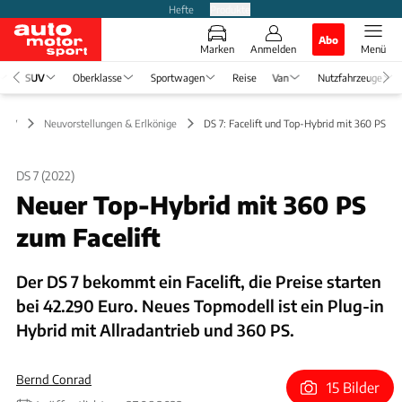
Hefte
Produkte
Abo
Marken
Anmelden
Menü
SUV
Oberklasse
Sportwagen
Reise
Van
Nutzfahrzeuge
SUV
Neuvorstellungen & Erlkönige
DS 7: Facelift und Top-Hybrid mit 360 PS
DS 7 (2022)
Neuer Top-Hybrid mit 360 PS
zum Facelift
Der DS 7 bekommt ein Facelift, die Preise starten
bei 42.290 Euro. Neues Topmodell ist ein Plug-in
Hybrid mit Allradantrieb und 360 PS.
Bernd Conrad
15 Bilder