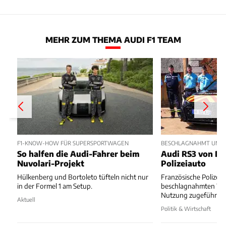
MEHR ZUM THEMA AUDI F1 TEAM
F1-KNOW-HOW FÜR SUPERSPORTWAGEN
BESCHLAGNAHMT UND 
So halfen die Audi-Fahrer beim
Audi RS3 von Dr
Nuvolari-Projekt
Polizeiauto
Hülkenberg und Bortoleto tüfteln nicht nur
Französische Polizei 
in der Formel 1 am Setup.
beschlagnahmten Wa
Nutzung zugeführt.
Aktuell
Politik & Wirtschaft