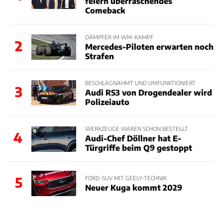
feiern überraschendes
Comeback
DÄMPFER IM WM-KAMPF
2
Mercedes-Piloten erwarten noch
Strafen
BESCHLAGNAHMT UND UMFUNKTIONIERT
3
Audi RS3 von Drogendealer wird
Polizeiauto
WERKZEUGE WAREN SCHON BESTELLT
4
Audi-Chef Döllner hat E-
Türgriffe beim Q9 gestoppt
5
FORD-SUV MIT GEELY-TECHNIK
Neuer Kuga kommt 2029