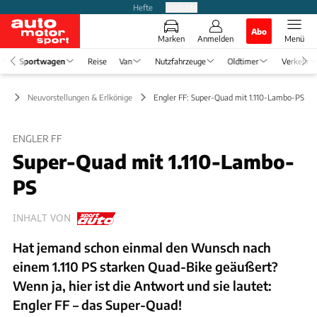
Hefte
Produkte
Abo
Marken
Anmelden
Menü
Sportwagen
Reise
Van
Nutzfahrzeuge
Oldtimer
Verkehr
en
Neuvorstellungen & Erlkönige
Engler FF: Super-Quad mit 1.110-Lambo-PS
ENGLER FF
Super-Quad mit 1.110-Lambo-
PS
INHALT VON
Hat jemand schon einmal den Wunsch nach
einem 1.110 PS starken Quad-Bike geäußert?
Wenn ja, hier ist die Antwort und sie lautet:
Engler FF – das Super-Quad!