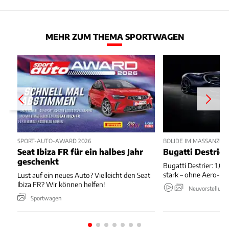
MEHR ZUM THEMA SPORTWAGEN
SPORT-AUTO-AWARD 2026
BOLIDE IM MASSANZUG
Seat Ibiza FR für ein halbes Jahr
Bugatti Destrier
geschenkt
Bugatti Destrier: 1,0
stark – ohne Aero-An
Lust auf ein neues Auto? Vielleicht den Seat
Ibiza FR? Wir können helfen!
Neuvorstellung
Sportwagen