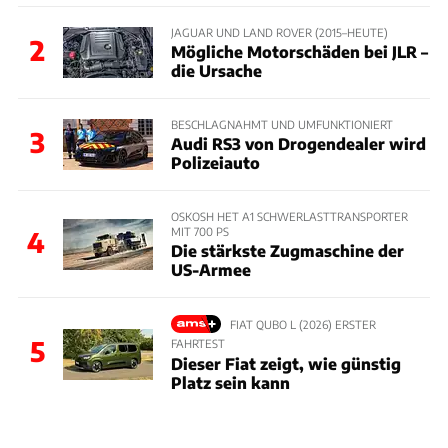
JAGUAR UND LAND ROVER (2015–HEUTE)
2
Mögliche Motorschäden bei JLR –
die Ursache
BESCHLAGNAHMT UND UMFUNKTIONIERT
3
Audi RS3 von Drogendealer wird
Polizeiauto
OSKOSH HET A1 SCHWERLASTTRANSPORTER
MIT 700 PS
4
Die stärkste Zugmaschine der
US-Armee
FIAT QUBO L (2026) ERSTER
5
FAHRTEST
Dieser Fiat zeigt, wie günstig
Platz sein kann