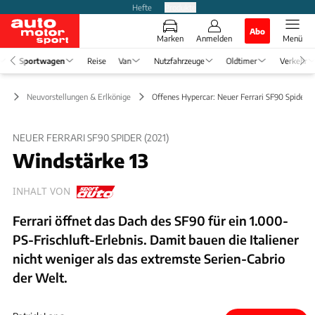
Hefte
Produkte
Abo
Marken
Anmelden
Menü
Sportwagen
Reise
Van
Nutzfahrzeuge
Oldtimer
Verkehr
en
Neuvorstellungen & Erlkönige
Offenes Hypercar: Neuer Ferrari SF90 Spider (
NEUER FERRARI SF90 SPIDER (2021)
Windstärke 13
INHALT VON
Ferrari öffnet das Dach des SF90 für ein 1.000-
PS-Frischluft-Erlebnis. Damit bauen die Italiener
nicht weniger als das extremste Serien-Cabrio
der Welt.