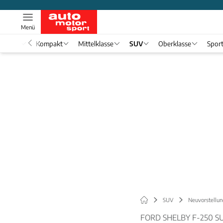
Menü
nwagen
Kompakt
Mittelklasse
SUV
Oberklasse
Spor
SUV
Neuvorstellun
FORD SHELBY F-250 S