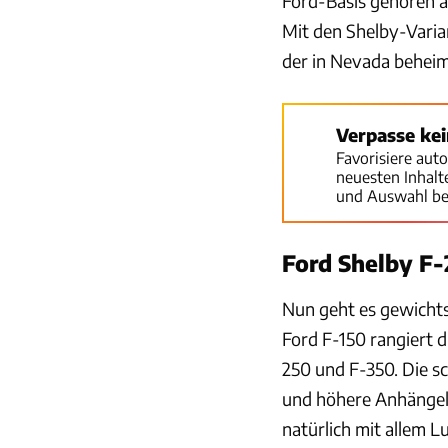
Ford-Basis gehören a
Mit den Shelby-Varia
der in Nevada beheim
Verpasse ke
Favorisiere aut
neuesten Inhal
und Auswahl be
Ford Shelby F-
Nun geht es gewichts
Ford F-150 rangiert 
250 und F-350. Die s
und höhere Anhängela
natürlich mit allem L