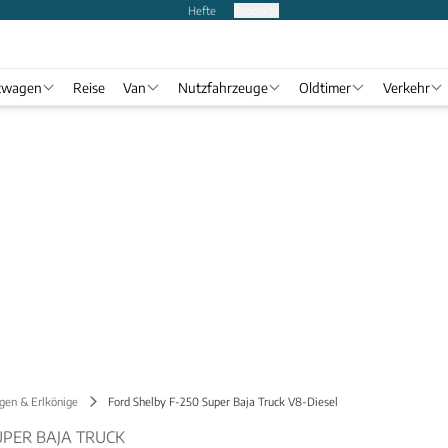
Hefte
Produkte
twagen
Reise
Van
Nutzfahrzeuge
Oldtimer
Verkehr
gen & Erlkönige
Ford Shelby F-250 Super Baja Truck V8-Diesel
UPER BAJA TRUCK