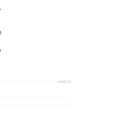
,
0
o
ANZEIGE