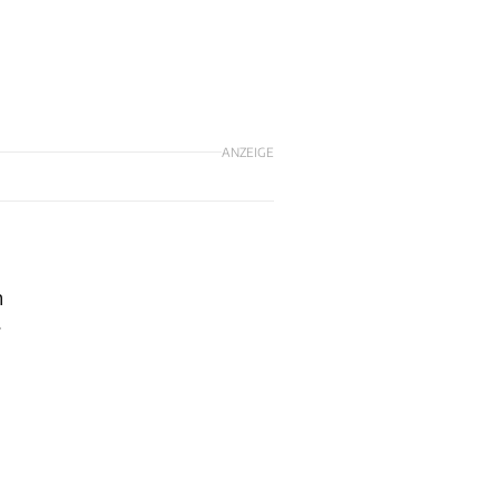
ANZEIGE
n
r