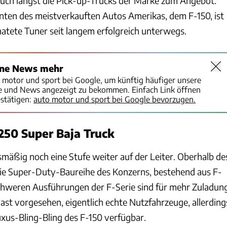
uch längst die Pick-up-Trucks der Marke zum Angebot.
nten des meistverkauften Autos Amerikas, dem F-150, ist
atete Tuner seit langem erfolgreich unterwegs.
ine News mehr
o motor und sport bei Google, um künftig häufiger unsere
te und News angezeigt zu bekommen. Einfach Link öffnen
stätigen:
auto motor und sport bei Google bevorzugen.
250 Super Baja Truck
mäßig noch eine Stufe weiter auf der Leiter. Oberhalb de
die Super-Duty-Baureihe des Konzerns, bestehend aus F-
chweren Ausführungen der F-Serie sind für mehr Zuladun
st vorgesehen, eigentlich echte Nutzfahrzeuge, allerding
uxus-Bling-Bling des F-150 verfügbar.