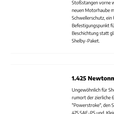
Stoßstangen vorne wi
neuen Motorhaube mit
Schwellerschutz, ein 
Befestigungspunkt fü
Beschichtung statt gl
Shelby-Paket.
1.425 Newton
Ungewöhnlich für She
rumort der zierliche
"Powerstroke", den S
475 SAE-PS und, Klei