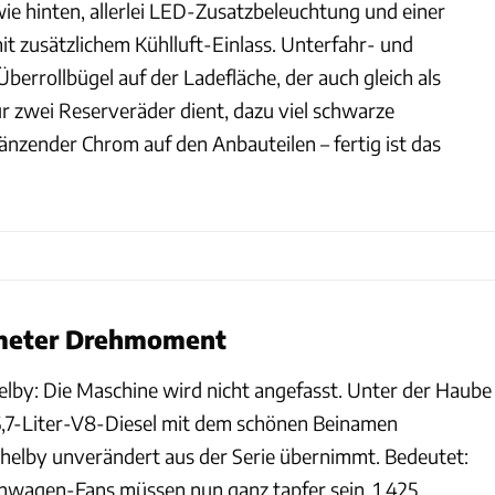
e hinten, allerlei LED-Zusatzbeleuchtung und einer
 zusätzlichem Kühlluft-Einlass. Unterfahr- und
Überrollbügel auf der Ladefläche, der auch gleich als
r zwei Reserveräder dient, dazu viel schwarze
änzender Chrom auf den Anbauteilen – fertig ist das
meter Drehmoment
lby: Die Maschine wird nicht angefasst. Unter der Haube
 6,7-Liter-V8-Diesel mit dem schönen Beinamen
helby unverändert aus der Serie übernimmt. Bedeutet:
nwagen-Fans müssen nun ganz tapfer sein, 1.425